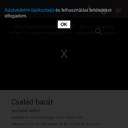
Adatvédelmi tájékoztatót
és felhasználási feltételeket
elfogadom.
This
is
OK
RÓLUNK
RÓLUNK
a
DRM: KeySystem Access Denied! -- Key system access
modal
window.
denied! Unsupported keySystem or supportedConfigurations.
SZABAD MŰSOROK
SZABAD MŰSOROK
MŰSORÚJSÁG
MŰSORÚJSÁG
GYŰJTEMÉNYEK
GYŰJTEMÉNYEK
SEGÍTHETÜNK?
SEGÍTHETÜNK?
Család-barát
(korhatár nélkül)
OKTATÁS
OKTATÁS
Gyártási év:
2024|
Adásnap:
2024. október 30.
Időpont:
11:10:10 |
Időtartam:
00:40:11|
Forrás:
Duna TV|