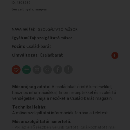
ID:
4303289
VALLÁS
VALLÁS
Beszélt nyelv:
magyar
NAVA műfaj:
SZOLGÁLTATÓ MŰSOR
Egyéb műfaj: szolgáltató műsor
Főcím:
Család-barát
+
Címváltozat:
Családbarát
Műsorújság adatai:
A családokat érintő kérdésekkel,
hasznos információkkal, finom receptekkel és szakértő
vendégekkel várja a nézőket a Család-barát magazin.
Technikai leírás:
A műsorszolgáltatói információk forrása a teletext.
Műsorszolgáltatói ismertető:
- Aki az első részben velünk tartott, találkozhatott mai