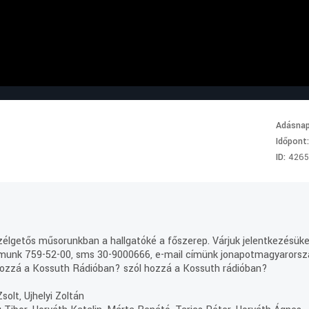
Adásna
Időpont
ID:
4265
lgetős műsorunkban a hallgatóké a főszerep. Várjuk jelentkezésüket
munk 759-52-00, sms 30-9000666, e-mail címünk jonapotmagyarorsza
l hozzá a Kossuth Rádióban? szól hozzá a Kossuth rádióban?
olt, Ujhelyi Zoltán