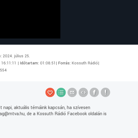
p:
2024. július 25.
:
16:11:11 |
Időtartam:
01:08:51|
Forrás:
Kossuth Rádió|
554
 napi, aktuális témáink kapcsán, ha szívesen
g@mtva.hu, de a Kossuth Rádió Facebook oldalán is