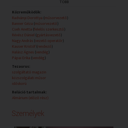
TÖBB
A műsorszolgáltatói információk forrása az automata
beszédfelismerő felirat.
Közreműködők:
Műsorszolgáltatói ismertető:
Radványi Dorottya
(
műsorvezető
)
- Köszöntjük az Almárium kedves nézőit, akik most már
Banner Géza
(
műsorvezető
)
a 2. részt látják, és nagyon sokan telefonáltak dr.
Cseh Anetta
(
felelős szerkesztő
)
Halász Halász Ágnes fül-orr-gégésznek, nem véletlenül,
Révész Dániel
(
gyártásvezető
)
mert még mindig fújjuk egy kicsit az orrunkat, sokan
Nagy András
(
vezető operatőr
)
légúti megbetegedésekben szenvednek, úgyhogy
Kauser Kristóf
(
rendező
)
hamarosan a doktornő válaszol majd a kérdésekre.
Halász Ágnes
(
vendég
)
Pápai Erika
(
vendég
)
- ... a veszedelmes viszonyok és egy remek darab és
Tezaurus:
remek film is készült belőle, de még Pápai Erika
szolgáltató magazin
színművészt várjuk majd ide, hiszen ő látható ebben a
közszolgálati műsor
darabban...
időskorú
Reláció tartalmak:
Almárium (előző rész)
Személyek