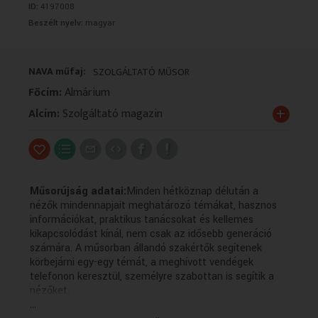
ID:
4197008
VALLÁS
VALLÁS
Beszélt nyelv:
magyar
NAVA műfaj:
SZOLGÁLTATÓ MŰSOR
Főcím:
Almárium
+
Alcím:
Szolgáltató magazin
Műsorújság adatai:
Minden hétköznap délután a
nézők mindennapjait meghatározó témákat, hasznos
információkat, praktikus tanácsokat és kellemes
kikapcsolódást kínál, nem csak az idősebb generáció
számára. A műsorban állandó szakértők segítenek
körbejárni egy-egy témát, a meghívott vendégek
telefonon keresztül, személyre szabottan is segítik a
nézőket.
...
Technikai leírás: