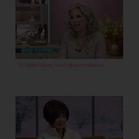
Dr. Halász Ágnes, fül-orr-gégész szakorvos