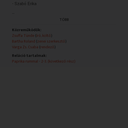
- Szabó Erika
...
TÖBB
Közreműködők:
Zsuffa Tünde
(
író, költő
)
Bartha Roland
(
zenei szerkesztő
)
Varga Zs. Csaba
(
rendező
)
Reláció tartalmak:
Paprika rummal - 2-3. (következő rész)