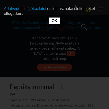
Adatvédelmi tájékoztatót
és felhasználási feltételeket
elfogadom.
This
is
OK
RÓLUNK
RÓLUNK
a
DRM: KeySystem Access Denied! -- Key system access
modal
window.
denied! Unsupported keySystem or supportedConfigurations.
SZABAD MŰSOROK
SZABAD MŰSOROK
Korlátozott tartalom. Kérjük
fáradjon be egy NAVA-pontba a
teljes videó megtekintéséhez. A
MŰSORÚJSÁG
MŰSORÚJSÁG
NAVA-pontok listáját
ITT
tekintheti meg.
Idézet a műsorból.
GYŰJTEMÉNYEK
GYŰJTEMÉNYEK
SEGÍTHETÜNK?
SEGÍTHETÜNK?
Paprika rummal - 1.
(16)
OKTATÁS
OKTATÁS
Gyártási év:
2022|
Adásnap:
2022. december 05.
Időpont:
21:29:23 |
Időtartam:
00:30:39|
Forrás:
Kossuth Rádió|