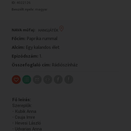
ID:
4022126
VALLÁS
VALLÁS
Beszélt nyelv:
magyar
NAVA műfaj:
HANGJÁTÉK
Főcím:
Paprika rummal
Alcím:
Egy kalandos élet
Epizódszám:
1.
Összefoglaló cím:
Rádiószínház
Fő leírás:
Szereplők:
- Kubik Anna
- Csuja Imre
- Hevesi László
- Udvarias Anna