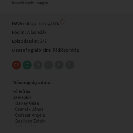
Beszélt nyelv:
magyar
VALLÁS
VALLÁS
NAVA műfaj:
HANGJÁTÉK
Főcím:
A lusiadák
Epizódszám:
2/2.
Összefoglaló cím:
Rádiószínház
Műsorújság adatai:
Fő leírás:
Szereplők:
- Balkay Géza
- Csernák János
- Császár Angela
- Basilides Zoltán
- Szirtes Ági
...