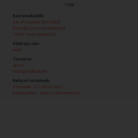
- Rátóti Zoltán
TÖBB
- Tamási Eszter
- Turgonyi Pál
Közreműködők:
- Varga Kata
Luis de Camoes
(
író, költő
)
Műsorszolgáltatói ismertető:
Kövesdy Zsuzsa
(
szerkesztő
)
Luís de Camoes eposzának rádióváltozata
Török Tamás
(
rendező
)
Fordította: Hárs Ernő
Földrajzi név:
Szereposztás:
India
A költő - Balkay Géza, Vasco da Gama - Csernák János,
Malabár király - Basilides Zoltán, Téthüsz - Császár
Tezaurus:
Angela, Dioné - Szirtes Ági, Leonardo - Rátóti Zoltán
eposz
Közreműködik: Tamási Eszter, Turgonyi Pál, Varga
földrajzi felfedezés
Kata
Reláció tartalmak:
Hangmérnök: Varga Károly
A lusiadák - 2/1. (előző rész)
Zenei munkatárs: Molnár András
Rádiószínház - Kulissza (tartalmazza)
Szerkesztő: Kövesdy Zsuzsanna
Rendező: Török Tamás (1988)