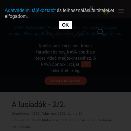
Adatvédelmi tájékoztatót
és felhasználási feltételeket
elfogadom.
This
is
OK
RÓLUNK
RÓLUNK
a
DRM: KeySystem Access Denied! -- Key system access
modal
window.
denied! Unsupported keySystem or supportedConfigurations.
SZABAD MŰSOROK
SZABAD MŰSOROK
Korlátozott tartalom. Kérjük
fáradjon be egy NAVA-pontba a
teljes videó megtekintéséhez. A
MŰSORÚJSÁG
MŰSORÚJSÁG
NAVA-pontok listáját
ITT
tekintheti meg.
Idézet a műsorból.
GYŰJTEMÉNYEK
GYŰJTEMÉNYEK
SEGÍTHETÜNK?
SEGÍTHETÜNK?
A lusiadák - 2/2.
Gyártási év:
1988|
Adásnap:
2022. április 20.
OKTATÁS
OKTATÁS
Időpont:
21:06:34 |
Időtartam:
00:48:29|
Forrás:
Kossuth Rádió|
ID:
3925964