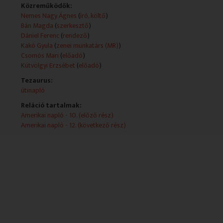
Közreműködők:
Nemes Nagy Ágnes
(
író, költő
)
Bán Magda
(
szerkesztő
)
Dániel Ferenc
(
rendező
)
Kakó Gyula
(
zenei munkatárs (MR)
)
Csomós Mari
(
előadó
)
Kútvölgyi Erzsébet
(
előadó
)
Tezaurus:
útinapló
Reláció tartalmak:
Amerikai napló - 10. (előző rész)
Amerikai napló - 12. (következő rész)