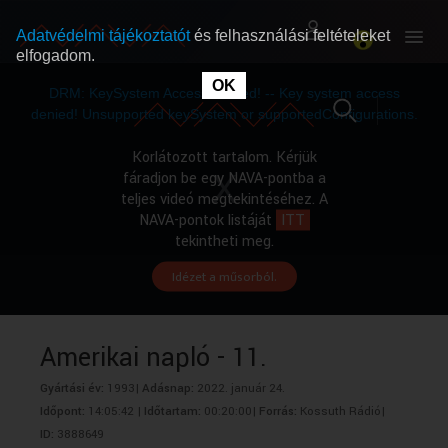
Adatvédelmi tájékoztatót
és felhasználási feltételeket
elfogadom.
This
is
OK
RÓLUNK
RÓLUNK
a
DRM: KeySystem Access Denied! -- Key system access
modal
window.
denied! Unsupported keySystem or supportedConfigurations.
SZABAD MŰSOROK
SZABAD MŰSOROK
Korlátozott tartalom. Kérjük
fáradjon be egy NAVA-pontba a
teljes videó megtekintéséhez. A
MŰSORÚJSÁG
MŰSORÚJSÁG
NAVA-pontok listáját
ITT
tekintheti meg.
Idézet a műsorból.
GYŰJTEMÉNYEK
GYŰJTEMÉNYEK
SEGÍTHETÜNK?
SEGÍTHETÜNK?
Amerikai napló - 11.
Gyártási év:
1993|
Adásnap:
2022. január 24.
OKTATÁS
OKTATÁS
Időpont:
14:05:42 |
Időtartam:
00:20:00|
Forrás:
Kossuth Rádió|
ID:
3888649