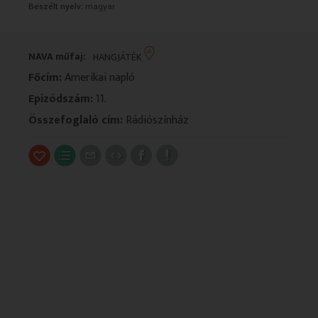
Beszélt nyelv:
magyar
VALLÁS
VALLÁS
NAVA műfaj:
HANGJÁTÉK
Főcím:
Amerikai napló
Epizódszám:
11.
Összefoglaló cím:
Rádiószínház