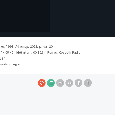
i év:
1993|
Adásnap:
2022. január 20.
:
14:05:49 |
Időtartam:
00:19:34|
Forrás:
Kossuth Rádió|
987
 nyelv:
magyar