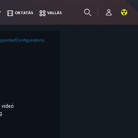
?
?
OKTATÁS
OKTATÁS
VALLÁS
VALLÁS
pportedConfigurations.
 videó
g.