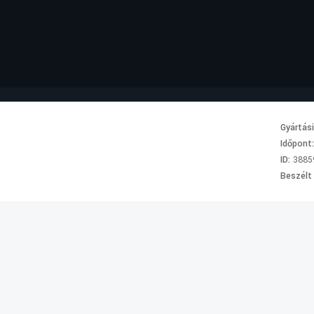
Gyártás
Időpont
ID:
3885
Beszélt