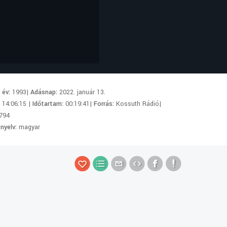
i év:
1993|
Adásnap:
2022. január 13.
:
14:06:15 |
Időtartam:
00:19:41|
Forrás:
Kossuth Rádió|
794
 nyelv:
magyar