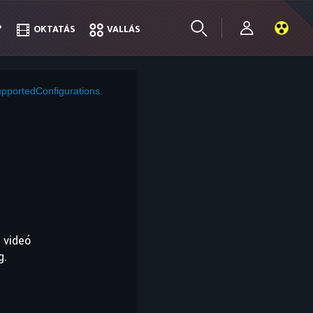
?
?
OKTATÁS
OKTATÁS
VALLÁS
VALLÁS
pportedConfigurations.
 videó
g.