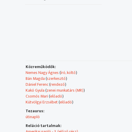
Közreműködők:
Nemes Nagy Ágnes
(
író, költő
)
Bán Magda
(
szerkesztő
)
Dániel Ferenc
(
rendező
)
Kakó Gyula
(
zenei munkatárs (MR)
)
Csomós Mari
(
előadó
)
Kútvölgyi Erzsébet
(
előadó
)
Tezaurus:
útinapló
Reláció tartalmak:
Amerikai napló - 3. (előző rész)