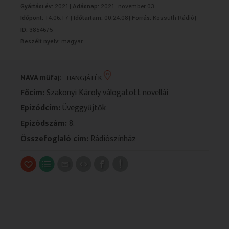
Gyártási év:
2021|
Adásnap:
2021. november 03.
VALLÁS
VALLÁS
Időpont:
14:06:17 |
Időtartam:
00:24:08|
Forrás:
Kossuth Rádió|
ID:
3854675
Beszélt nyelv:
magyar
NAVA műfaj:
HANGJÁTÉK
Főcím:
Szakonyi Károly válogatott novellái
Epizódcím:
Üveggyűjtők
Epizódszám:
8.
Összefoglaló cím:
Rádiószínház