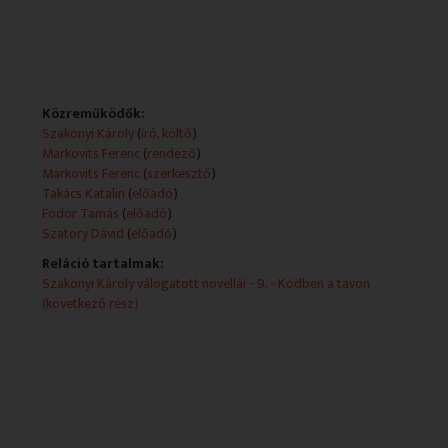
Közreműködők:
Szakonyi Károly
(
író, költő
)
Markovits Ferenc
(
rendező
)
Markovits Ferenc
(
szerkesztő
)
Takács Katalin
(
előadó
)
Fodor Tamás
(
előadó
)
Szatory Dávid
(
előadó
)
Reláció tartalmak:
Szakonyi Károly válogatott novellái - 9. - Ködben a tavon
(következő rész)