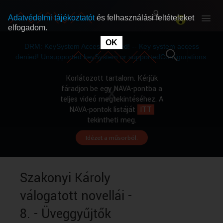
Adatvédelmi tájékoztatót
és felhasználási feltételeket
elfogadom.
This
is
OK
RÓLUNK
RÓLUNK
a
DRM: KeySystem Access Denied! -- Key system access
modal
window.
denied! Unsupported keySystem or supportedConfigurations.
SZABAD MŰSOROK
SZABAD MŰSOROK
Korlátozott tartalom. Kérjük
fáradjon be egy NAVA-pontba a
teljes videó megtekintéséhez. A
MŰSORÚJSÁG
MŰSORÚJSÁG
NAVA-pontok listáját
ITT
tekintheti meg.
Idézet a műsorból.
GYŰJTEMÉNYEK
GYŰJTEMÉNYEK
SEGÍTHETÜNK?
SEGÍTHETÜNK?
Szakonyi Károly
válogatott novellái -
OKTATÁS
OKTATÁS
8. - Üveggyűjtők