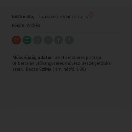
VALLÁS
VALLÁS
NAVA műfaj:
3.4.1 KOMOLYZENE /VEGYES/
Főcím:
Arckép
Műsorújság adatai:
- alkotó emberek portréja
Ur Bertalan ütőhangszeres művész Beszélgetőtárs-
szerk.: Becze Szilvia (Ism. hétfő, 9.30)