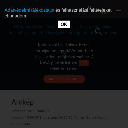
Adatvédelmi tájékoztatót
és felhasználási feltételeket
elfogadom.
This
is
OK
RÓLUNK
RÓLUNK
a
DRM: KeySystem Access Denied! -- Key system access
modal
window.
denied! Unsupported keySystem or supportedConfigurations.
SZABAD MŰSOROK
SZABAD MŰSOROK
Korlátozott tartalom. Kérjük
fáradjon be egy NAVA-pontba a
teljes videó megtekintéséhez. A
MŰSORÚJSÁG
MŰSORÚJSÁG
NAVA-pontok listáját
ITT
tekintheti meg.
Idézet a műsorból.
GYŰJTEMÉNYEK
GYŰJTEMÉNYEK
SEGÍTHETÜNK?
SEGÍTHETÜNK?
Arckép
Adásnap:
2021. március 05.
OKTATÁS
OKTATÁS
Időpont:
18:59:55 |
Időtartam:
00:30:13|
Forrás:
Bartók Rádió|
ID:
3756334