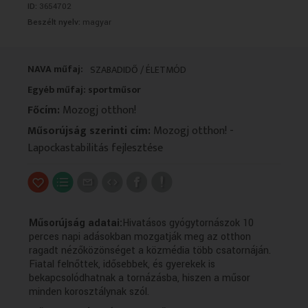
ID:
3654702
VALLÁS
VALLÁS
Beszélt nyelv:
magyar
NAVA műfaj:
SZABADIDŐ / ÉLETMÓD
Egyéb műfaj: sportműsor
Főcím:
Mozogj otthon!
Műsorújság szerinti cím:
Mozogj otthon! -
Lapockastabilitás fejlesztése
Műsorújság adatai:
Hivatásos gyógytornászok 10
perces napi adásokban mozgatják meg az otthon
ragadt nézőközönséget a közmédia több csatornáján.
Fiatal felnőttek, idősebbek, és gyerekek is
bekapcsolódhatnak a tornázásba, hiszen a műsor
minden korosztálynak szól.