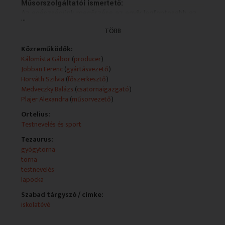
Műsorszolgáltatói ismertető:
Az egészségünk megőrzése az egyik legfontosabb az
...
életünkben. Ebben segítünk nézőinknek naponta
TÖBB
jelentkező, szakemberek által bemutatott tornáinkkal.
Közreműködők:
Kálomista Gábor
(
producer
)
Jobban Ferenc
(
gyártásvezető
)
Horváth Szilvia
(
főszerkesztő
)
Medveczky Balázs
(
csatornaigazgató
)
Plajer Alexandra
(
műsorvezető
)
Ortelius:
Testnevelés és sport
Tezaurus:
gyógytorna
torna
testnevelés
lapocka
Szabad tárgyszó / címke:
iskolatévé