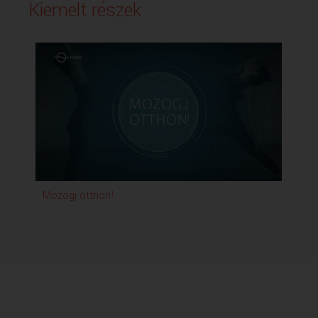
Kiemelt részek
Mozogj otthon!