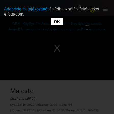
Adatvédelmi tájékoztatót
és felhasználási feltételeket
elfogadom.
This
is
OK
RÓLUNK
RÓLUNK
a
DRM: KeySystem Access Denied! -- Key system access
modal
window.
denied! Unsupported keySystem or supportedConfigurations.
SZABAD MŰSOROK
SZABAD MŰSOROK
MŰSORÚJSÁG
MŰSORÚJSÁG
GYŰJTEMÉNYEK
GYŰJTEMÉNYEK
SEGÍTHETÜNK?
SEGÍTHETÜNK?
Ma este
(korhatár nélkül)
OKTATÁS
OKTATÁS
Gyártási év:
2020|
Adásnap:
2020. május 04.
Időpont:
18:25:11 |
Időtartam:
01:03:31|
Forrás:
M1|
ID:
3644549