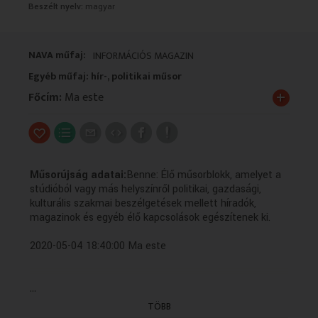
Beszélt nyelv:
magyar
VALLÁS
VALLÁS
NAVA műfaj:
INFORMÁCIÓS MAGAZIN
Egyéb műfaj: hír-, politikai műsor
+
Főcím:
Ma este
Műsorújság adatai:
Benne: Élő műsorblokk, amelyet a
stúdióból vagy más helyszínről politikai, gazdasági,
kulturális szakmai beszélgetések mellett híradók,
magazinok és egyéb élő kapcsolások egészítenek ki.
2020-05-04 18:40:00 Ma este
...
2020-05-04 19:00:00 Érettségi 2020: Magyar nyelv és
TÖBB
irodalom