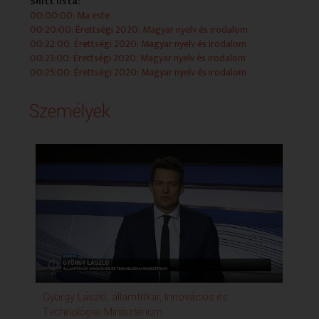
Snitt lista:
00:00:00: Ma este
00:20:00: Érettségi 2020: Magyar nyelv és irodalom
00:22:00: Érettségi 2020: Magyar nyelv és irodalom
00:23:00: Érettségi 2020: Magyar nyelv és irodalom
00:25:00: Érettségi 2020: Magyar nyelv és irodalom
Személyek
György László, államtitkár, Innovációs és
Technológiai Minisztérium