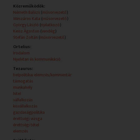
Közreműködők:
Fő leírás:
Németh Balázs
(
műsorvezető
)
Benne: stúdióbeszélgetések
Mészáros Kata
(
műsorvezető
)
György László
(
nyilatkozó
)
Keisz Ágoston
(
vendég
)
Stefán Zoltán
(
műsorvezető
)
Ortelius:
Irodalom
Nyelvtan és kommunikáció
Tezaurus:
belpolitikai elemzés/kommentár
támogatás
munkahely
hitel
vállalkozás
kisvállalkozás
gazdaságpolitika
érettségi vizsga
érettségi tétel
elemzés