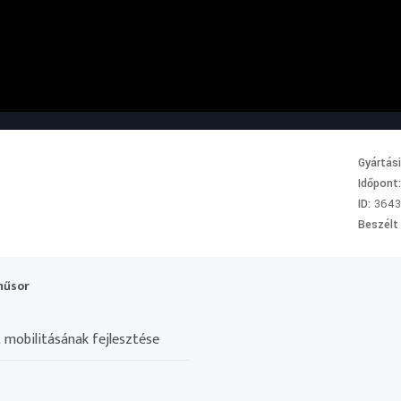
Gyártás
Időpont
ID:
364
Beszélt
műsor
t mobilitásának fejlesztése