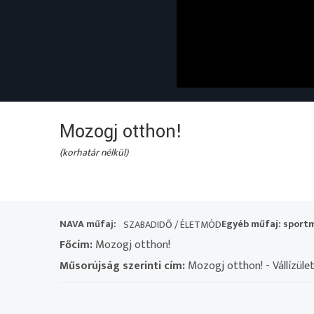
Mozogj otthon!
(korhatár nélkül)
NAVA műfaj:
Egyéb műfaj: sport
SZABADIDŐ / ÉLETMÓD
Főcím:
Mozogj otthon!
Műsorújság szerinti cím:
Mozogj otthon! - Vállízüle