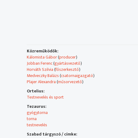
Közreműködők:
Kálomista Gábor
(
producer
)
Jobban Ferenc
(
gyártásvezető
)
Horváth Szilvia
(
főszerkesztő
)
Medveczky Balázs
(
csatornaigazgató
)
Plajer Alexandra
(
műsorvezető
)
Ortelius:
Testnevelés és sport
Tezaurus:
gyógytorna
torna
testnevelés
Szabad tárgyszó / címke: