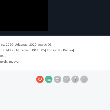
i év:
2020|
Adásnap:
2020. május 03.
:
14:24:17 |
Időtartam:
00:10:05|
Forrás:
M5 Kultúra|
3058
 nyelv:
magyar