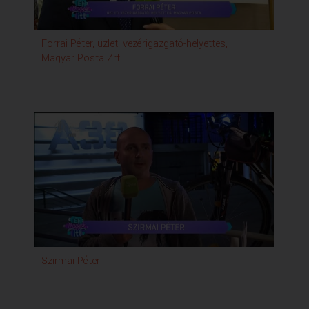
Forrai Péter, üzleti vezérigazgató-helyettes,
Nag
Magyar Posta Zrt.
Szirmai Péter
Kis