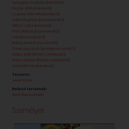
Gyöngyösi Szabolcs
(
rendező
)
Osztás Attila
(
rendező
)
Czapáry Gabriella
(
rendező
)
Dallos Boglárka
(
műsorvezető
)
Mitter Csaba
(
rendező
)
Pató Márton
(
műsorvezető
)
Lola
(
műsorvezető
)
Koltay Anna
(
műsorvezető
)
Ponyiczky László
(
produkciós vezető
)
Halász Judit
(
felelős szerkesztő
)
Kurucz Róbert
(
felelős szerkesztő
)
Szurdoki Erika
(
rendező
)
Tezaurus:
zenei műsor
Reláció tartalmak:
Spot (kapcsolódik)
Személyek