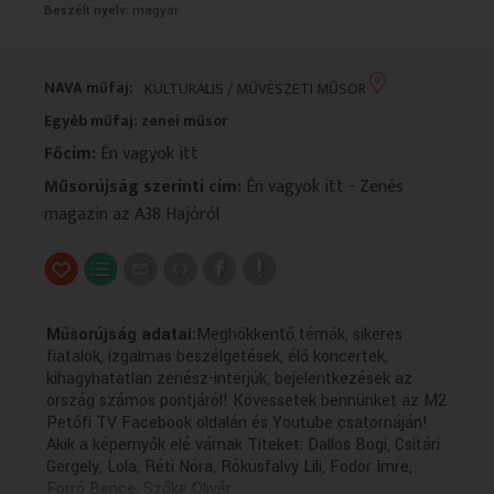
Beszélt nyelv:
magyar
VALLÁS
VALLÁS
NAVA műfaj:
KULTURÁLIS / MŰVÉSZETI MŰSOR
Egyéb műfaj: zenei műsor
Főcím:
Én vagyok itt
Műsorújság szerinti cím:
Én vagyok itt - Zenés
magazin az A38 Hajóról
Műsorújság adatai:
Meghökkentő témák, sikeres
fiatalok, izgalmas beszélgetések, élő koncertek,
kihagyhatatlan zenész-interjúk, bejelentkezések az
ország számos pontjáról! Kövessetek bennünket az M2
Petőfi TV Facebook oldalán és Youtube csatornáján!
Akik a képernyők elé várnak Titeket: Dallos Bogi, Csitári
Gergely, Lola, Réti Nóra, Rókusfalvy Lili, Fodor Imre,
Forró Bence, Szőke Olivér