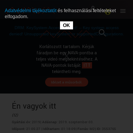
Adatvédelmi tájékoztatót
és felhasználási feltételeket
elfogadom.
This
is
OK
RÓLUNK
RÓLUNK
a
DRM: KeySystem Access Denied! -- Key system access
modal
window.
denied! Unsupported keySystem or supportedConfigurations.
SZABAD MŰSOROK
SZABAD MŰSOROK
Korlátozott tartalom. Kérjük
fáradjon be egy NAVA-pontba a
teljes videó megtekintéséhez. A
MŰSORÚJSÁG
MŰSORÚJSÁG
NAVA-pontok listáját
ITT
tekintheti meg.
Idézet a műsorból.
GYŰJTEMÉNYEK
GYŰJTEMÉNYEK
SEGÍTHETÜNK?
SEGÍTHETÜNK?
Én vagyok itt
(12)
OKTATÁS
OKTATÁS
Gyártási év:
2019|
Adásnap:
2019. szeptember 03.
Időpont:
21:05:27 |
Időtartam:
01:18:09|
Forrás:
M2|
ID:
3553765