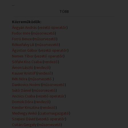
...
Technikai leírás:
TÖBB
A feltüntetett műsorkészítők köre adásonként változó.
A műsorszolgáltatói információk forrása a teletext.
Közreműködők:
Ángyán András
(
vezető operatőr
)
Fodor Imre
(
műsorvezető
)
Forró Bence
(
műsorvezető
)
Rókusfalvy Lili
(
műsorvezető
)
Ágoston Gábor
(
vezető operatőr
)
Nemes Tibor
(
vezető operatőr
)
Sófalvi Kiss Csaba
(
rendező
)
Ámon László
(
rendező
)
Kauser Kristóf
(
rendező
)
Réti Nóra
(
műsorvezető
)
Dankovics Noémi
(
műsorvezető
)
Sütő Dániel
(
műsorvezető
)
Ancsics Csaba
(
vezető operatőr
)
Dömök Dóra
(
rendező
)
Kender Krisztina
(
rendező
)
Medvegy Anikó
(
csatornaigazgató
)
Szepesi Dávid
(
vezető operatőr
)
Csitári Gergely
(
műsorvezető
)