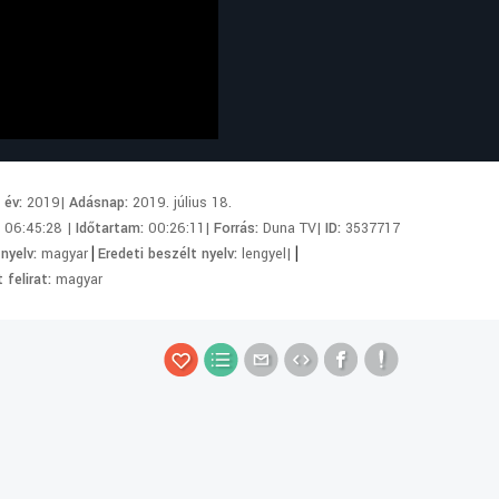
i év:
2019|
Adásnap:
2019. július 18.
:
06:45:28 |
Időtartam:
00:26:11|
Forrás:
Duna TV|
ID:
3537717
|
|
 nyelv:
magyar
Eredeti beszélt nyelv:
lengyel|
 felirat:
magyar