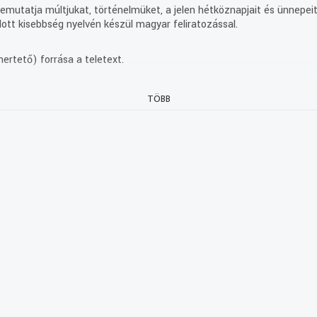
mutatja múltjukat, történelmüket, a jelen hétköznapjait és ünnepeit.
ott kisebbség nyelvén készül magyar feliratozással.
ertető) forrása a teletext.
TÖBB
 is.
gyelországi
kodnak.
rd és
elkeresik
z Dina ad koncertet.