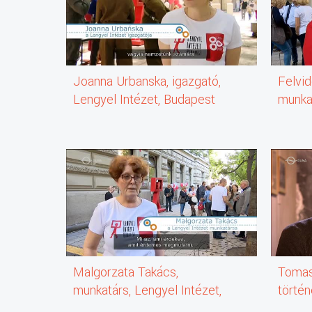
Joanna Urbanska, igazgató,
Felvid
Lengyel Intézet, Budapest
munkat
Malgorzata Takács,
Tomas
munkatárs, Lengyel Intézet,
törté
Budapest