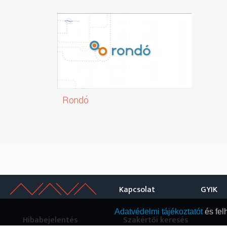
Rondó
Kapcsolat
GYIK
Adatvédelmi tájékoztatót
és fel
Hibabejelentés
Szakértői keresés