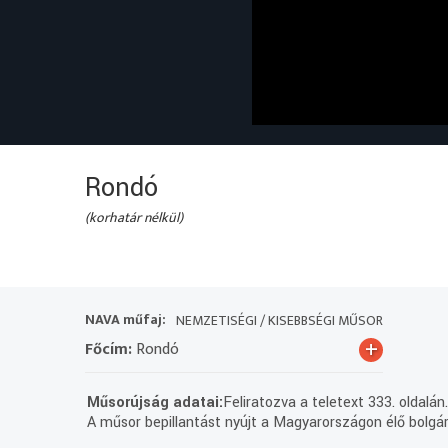
Rondó
(korhatár nélkül)
NAVA műfaj:
NEMZETISÉGI / KISEBBSÉGI MŰSOR
+
Főcím:
Rondó
Műsorújság adatai:
Feliratozva a teletext 333. oldalán
A műsor bepillantást nyújt a Magyarországon élő bolgár