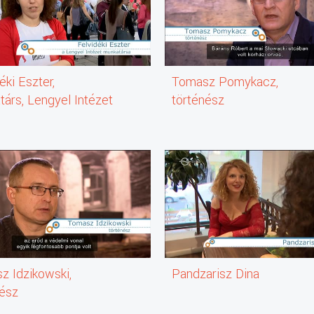
éki Eszter,
Tomasz Pomykacz,
árs, Lengyel Intézet
történész
z Idzikowski,
Pandzarisz Dina
nész