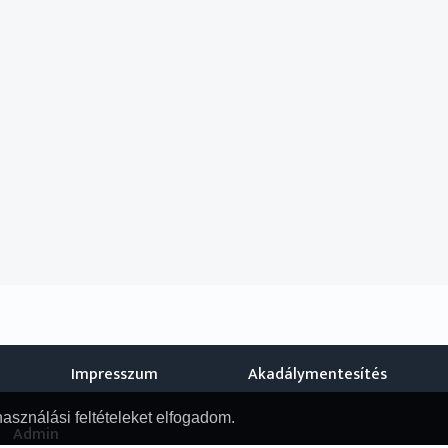
Impresszum
Akadálymentesítés
használási feltételeket elfogadom.
Admin