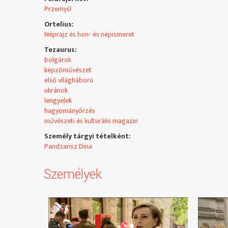
Przemyśl
Ortelius:
Néprajz és hon- és népismeret
Tezaurus:
bolgárok
képzőművészet
első világháború
ukránok
lengyelek
hagyományőrzés
művészeti és kulturális magazin
Személy tárgyi tételként:
Pandzarisz Dina
Személyek