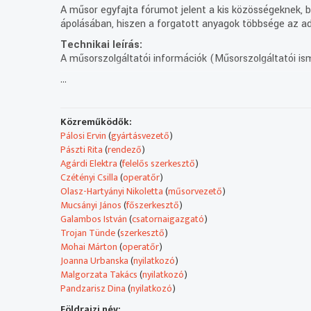
A műsor egyfajta fórumot jelent a kis közösségeknek, be
ápolásában, hiszen a forgatott anyagok többsége az ad
Technikai leírás:
A műsorszolgáltatói információk (Műsorszolgáltatói ism
...
Műsorszolgáltatói ismertető:
- A Rondó mai műsorában
a 80 éves Lengyel Intézetet ünnepeljük,
és persze kínálunk néhány izgalmas kulturális programot
Közreműködők:
- Az első világháborúban magyar honvédek védték a len
Pálosi Ervin
(
gyártásvezető
)
Przemysl erődjét az orosz csapatokkal szemben.
Pászti Rita
(
rendező
)
Lengyel történészek igyekeznek megőrizni emlékét
Agárdi Elektra
(
felelős szerkesztő
)
és a történelmi dokumentumokat, amelyek erről tanús
Czétényi Csilla
(
operatőr
)
- A Duna mentén - ezzel a címmel nyílt bolgár kortárs
Olasz-Hartyányi Nikoletta
(
műsorvezető
)
képzőművészeti tárlat a Bolgár Kulturális Intézetben.
Mucsányi János
(
főszerkesztő
)
- Augusztus 1-jén 15 órától az Ördögkatlanban a szefá
Galambos István
(
csatornaigazgató
)
jazz zene találkozásának lehetnek részesei azok, akik f
Trojan Tünde
(
szerkesztő
)
Vylyan Teraszt, ugyanis a görög származású Pandzaris
Mohai Márton
(
operatőr
)
Joanna Urbanska
(
nyilatkozó
)
Malgorzata Takács
(
nyilatkozó
)
Pandzarisz Dina
(
nyilatkozó
)
Földrajzi név: