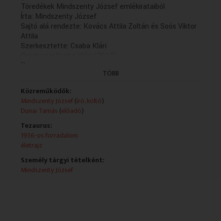
Töredékek Mindszenty József emlékirataiból
Írta: Mindszenty József
Sajtó alá rendezte: Kovács Attila Zoltán és Soós Viktor
Attila
Szerkesztette: Csaba Klári
Rendezte: Csaba Klári (2017)
...
Felolvassa: Dunai Tamás
TÖBB
Zenei munkatárs: Hortobágyi László
Hangtechnikus: Drobek Attila
Közreműködők:
Mindszenty József
(
író, költő
)
Dunai Tamás
(
előadó
)
Tezaurus:
1956-os forradalom
életrajz
Személy tárgyi tételként:
Mindszenty József