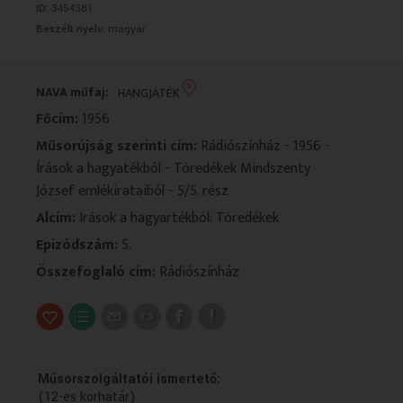
ID:
3454381
VALLÁS
VALLÁS
Beszélt nyelv:
magyar
NAVA műfaj:
HANGJÁTÉK
Főcím:
1956
Műsorújság szerinti cím:
Rádiószínház - 1956 -
Írások a hagyatékból - Töredékek Mindszenty
József emlékirataiból - 5/5. rész
Alcím:
Irások a hagyartékból: Töredékek
Epizódszám:
5.
Összefoglaló cím:
Rádiószínház
Műsorszolgáltatói ismertető:
(12-es korhatár)