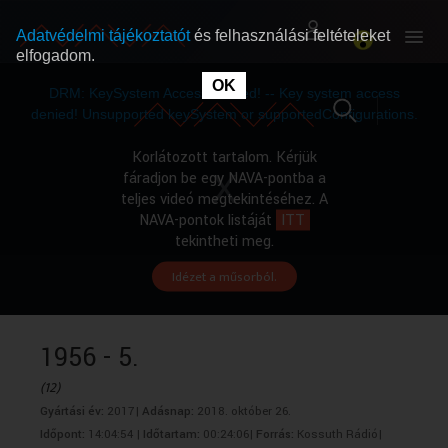
Adatvédelmi tájékoztatót
és felhasználási feltételeket
elfogadom.
This
is
OK
RÓLUNK
RÓLUNK
a
DRM: KeySystem Access Denied! -- Key system access
modal
window.
denied! Unsupported keySystem or supportedConfigurations.
SZABAD MŰSOROK
SZABAD MŰSOROK
Korlátozott tartalom. Kérjük
fáradjon be egy NAVA-pontba a
teljes videó megtekintéséhez. A
MŰSORÚJSÁG
MŰSORÚJSÁG
NAVA-pontok listáját
ITT
tekintheti meg.
Idézet a műsorból.
GYŰJTEMÉNYEK
GYŰJTEMÉNYEK
SEGÍTHETÜNK?
SEGÍTHETÜNK?
1956 - 5.
(12)
OKTATÁS
OKTATÁS
Gyártási év:
2017|
Adásnap:
2018. október 26.
Időpont:
14:04:54 |
Időtartam:
00:24:06|
Forrás:
Kossuth Rádió|