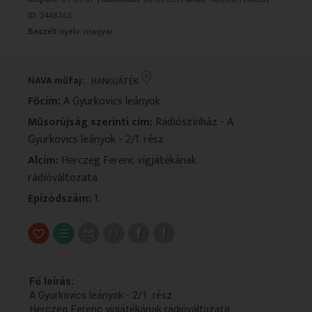
VALLÁS
VALLÁS
ID:
3448363
Beszélt nyelv:
magyar
NAVA műfaj:
HANGJÁTÉK
Főcím:
A Gyurkovics leányok
Műsorújság szerinti cím:
Rádiószínház - A
Gyurkovics leányok - 2/1. rész
Alcím:
Herczeg Ferenc vígjátékának
rádióváltozata
Epizódszám:
1.
Fő leírás:
A Gyurkovics leányok - 2/1. rész
Herczeg Ferenc vígjátékának rádióváltozata