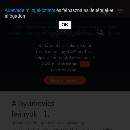
Adatvédelmi tájékoztatót
és felhasználási feltételeket
elfogadom.
This
is
OK
RÓLUNK
RÓLUNK
a
DRM: KeySystem Access Denied! -- Key system access
modal
window.
denied! Unsupported keySystem or supportedConfigurations.
SZABAD MŰSOROK
SZABAD MŰSOROK
Korlátozott tartalom. Kérjük
fáradjon be egy NAVA-pontba a
teljes videó megtekintéséhez. A
MŰSORÚJSÁG
MŰSORÚJSÁG
NAVA-pontok listáját
ITT
tekintheti meg.
Idézet a műsorból.
GYŰJTEMÉNYEK
GYŰJTEMÉNYEK
SEGÍTHETÜNK?
SEGÍTHETÜNK?
A Gyurkovics
leányok - 1.
OKTATÁS
OKTATÁS
Gyártási év:
1991|
Adásnap:
2018. október 14.
Időpont:
01:03:07 |
Időtartam:
00:56:53|
Forrás:
Kossuth Rádió|