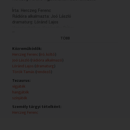
Írta: Herczeg Ferenc
Rádióra alkalmazta: Joó László
dramaturg: Lóránd Lajos
Hangtechnikus: Kosárszky Péter
...
Hangtechnikus: Pápay Mónika
TÖBB
zenei munkatárs: Hegedűs Emmi
Rendező: Török Tamás (1991)
Közreműködők:
Herczeg Ferenc
(
író, költő
)
Szereposztás:
Joó László
(
rádióra alkalmazó
)
Gyurkovicsné - Molnár Piroska
Lóránd Lajos
(
dramaturg
)
Katinka, a lánya - Csonka Ibolya
Török Tamás
(
rendező
)
Sári, a lánya - Málnai Zsuzsa
Ella, a lánya - Csellár Réka
Tezaurus:
Mici, a lánya - Pápai Erika
vígjáték
Radványi ezredes - Sztankay István
hangjáték
Radványi Gida - Schnell Ádám
színjáték
Horkay Feri - Hirtling István
Személy tárgyi tételként:
Sándorffy - O. Szabó István
Herczeg Ferenc
Kemény Tóni - Bolba Tamás
Semessey - Tahi Tóth László
Jankó - Gömöri István