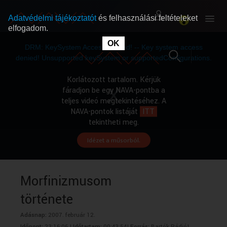
Adatvédelmi tájékoztatót
és felhasználási feltételeket
elfogadom.
This
is
OK
RÓLUNK
RÓLUNK
a
DRM: KeySystem Access Denied! -- Key system access
modal
window.
denied! Unsupported keySystem or supportedConfigurations.
SZABAD MŰSOROK
SZABAD MŰSOROK
Korlátozott tartalom. Kérjük
fáradjon be egy NAVA-pontba a
teljes videó megtekintéséhez. A
MŰSORÚJSÁG
MŰSORÚJSÁG
NAVA-pontok listáját
ITT
tekintheti meg.
Idézet a műsorból.
GYŰJTEMÉNYEK
GYŰJTEMÉNYEK
SEGÍTHETÜNK?
SEGÍTHETÜNK?
Morfinizmusom
története
OKTATÁS
OKTATÁS
Adásnap:
2007. február 12.
Időpont:
23:16:06 |
Időtartam:
00:43:54|
Forrás:
Bartók Rádió|