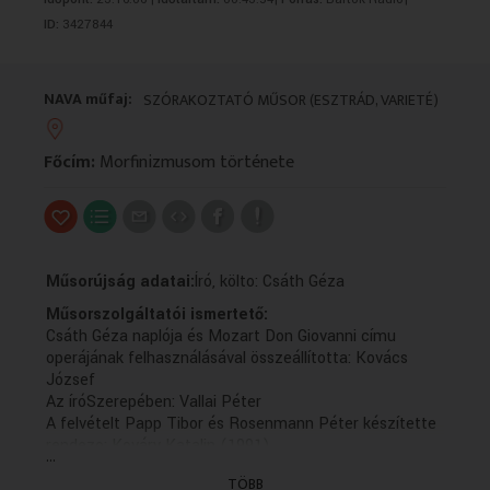
VALLÁS
VALLÁS
ID:
3427844
NAVA műfaj:
SZÓRAKOZTATÓ MŰSOR (ESZTRÁD, VARIETÉ)
Főcím:
Morfinizmusom története
Műsorújság adatai:
Író, költo: Csáth Géza
Műsorszolgáltatói ismertető:
Csáth Géza naplója és Mozart Don Giovanni címu
operájának felhasználásával összeállította: Kovács
József
Az íróSzerepében: Vallai Péter
A felvételt Papp Tibor és Rosenmann Péter készítette
rendezo: Kováry Katalin (1991)
...
A Rádiószínház musora
TÖBB
- 120 éve született Csáth Géza író-