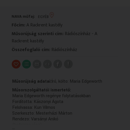
VALLÁS
VALLÁS
NAVA műfaj:
EGYÉB
Főcím:
A Rackrent kastély
Műsorújság szerinti cím:
Rádiószínház - A
Rackrent kastély
Összefoglaló cím:
Rádiószínház
Műsorújság adatai:
Író, költo: Maria Edgeworth
Műsorszolgáltatói ismertető:
Maria Edgeworth regénye folytatásokban
Fordította: Kászonyi Ágota
Felolvassa: Kun Vilmos
Szerkeszto: Mesterházi Márton
Rendezo: Varsányi Anikó
(befejezo rész)
...