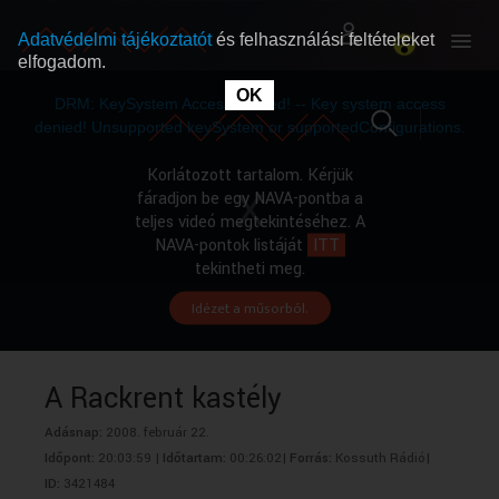
Adatvédelmi tájékoztatót
és felhasználási feltételeket
elfogadom.
This
is
OK
RÓLUNK
RÓLUNK
a
DRM: KeySystem Access Denied! -- Key system access
modal
window.
denied! Unsupported keySystem or supportedConfigurations.
SZABAD MŰSOROK
SZABAD MŰSOROK
Korlátozott tartalom. Kérjük
fáradjon be egy NAVA-pontba a
teljes videó megtekintéséhez. A
MŰSORÚJSÁG
MŰSORÚJSÁG
NAVA-pontok listáját
ITT
tekintheti meg.
Idézet a műsorból.
GYŰJTEMÉNYEK
GYŰJTEMÉNYEK
SEGÍTHETÜNK?
SEGÍTHETÜNK?
A Rackrent kastély
Adásnap:
2008. február 22.
OKTATÁS
OKTATÁS
Időpont:
20:03:59 |
Időtartam:
00:26:02|
Forrás:
Kossuth Rádió|
ID:
3421484