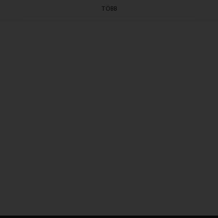
(Elso adás: 2004.06.18.)
TÖBB
(Utolsó ismétlés: 2006.04.28.)