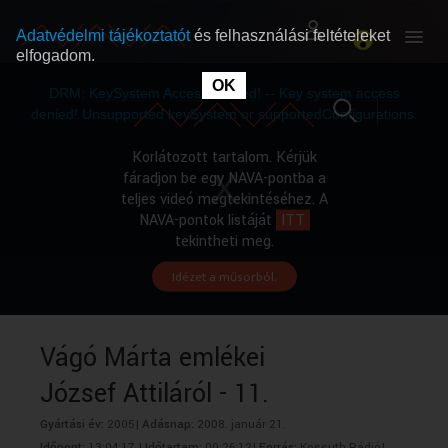
Adatvédelmi tájékoztatót
és felhasználási feltételeket
elfogadom.
This
is
OK
RÓLUNK
RÓLUNK
a
DRM: KeySystem Access Denied! -- Key system access
modal
window.
denied! Unsupported keySystem or supportedConfigurations.
SZABAD MŰSOROK
SZABAD MŰSOROK
Korlátozott tartalom. Kérjük
fáradjon be egy NAVA-pontba a
teljes videó megtekintéséhez. A
MŰSORÚJSÁG
MŰSORÚJSÁG
NAVA-pontok listáját
ITT
tekintheti meg.
Idézet a műsorból.
GYŰJTEMÉNYEK
GYŰJTEMÉNYEK
SEGÍTHETÜNK?
SEGÍTHETÜNK?
Vágó Márta emlékei
József Attiláról - 11.
OKTATÁS
OKTATÁS
Gyártási év:
2005|
Adásnap:
2008. január 21.
Időpont:
13:04:17 |
Időtartam:
00:26:12|
Forrás:
Kossuth Rádió|