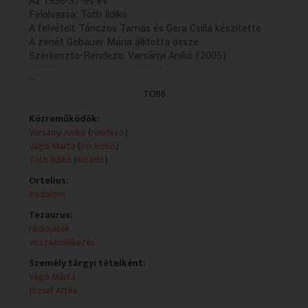
Az 1936-37-es év
Felolvassa: Tóth Ildikó
A felvételt Tánczos Tamás és Gera Csilla készítette
A zenét Gebauer Mária állította össze
Szerkeszto-Rendezo: Varsányi Anikó (2005)
(XIII/12. rész: holnap, K. 13.04)
...
TÖBB
Közreműködők:
Varsányi Anikó
(
rendező
)
Vágó Márta
(
író, költő
)
Tóth Ildikó
(
előadó
)
Ortelius:
Irodalom
Tezaurus:
rádiójáték
visszaemlékezés
Személy tárgyi tételként:
Vágó Márta
József Attila