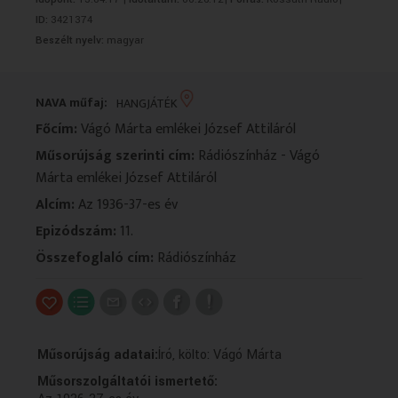
VALLÁS
VALLÁS
ID:
3421374
Beszélt nyelv:
magyar
NAVA műfaj:
HANGJÁTÉK
Főcím:
Vágó Márta emlékei József Attiláról
Műsorújság szerinti cím:
Rádiószínház - Vágó
Márta emlékei József Attiláról
Alcím:
Az 1936-37-es év
Epizódszám:
11.
Összefoglaló cím:
Rádiószínház
Műsorújság adatai:
Író, költo: Vágó Márta
Műsorszolgáltatói ismertető: