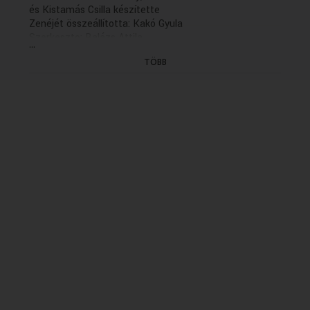
és Kistamás Csilla készítette
Zenéjét összeállította: Kakó Gyula
Szerkeszto: Balázs Attila
...
Rendezo: Bognár Monika (1997)
TÖBB
(VII/5. rész: holnap, K. 20.04)
(Elso adás: 97.08.26., K. 11.35)
(Utolsó ismétlés: 2005.11.03.)