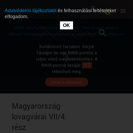
Adatvédelmi tájékoztatót
és felhasználási feltételeket
elfogadom.
This
is
OK
RÓLUNK
RÓLUNK
a
DRM: KeySystem Access Denied! -- Key system access
modal
window.
denied! Unsupported keySystem or supportedConfigurations.
SZABAD MŰSOROK
SZABAD MŰSOROK
Korlátozott tartalom. Kérjük
fáradjon be egy NAVA-pontba a
teljes videó megtekintéséhez. A
MŰSORÚJSÁG
MŰSORÚJSÁG
NAVA-pontok listáját
ITT
tekintheti meg.
Idézet a műsorból.
GYŰJTEMÉNYEK
GYŰJTEMÉNYEK
SEGÍTHETÜNK?
SEGÍTHETÜNK?
Magyarország
lovagvárai VII/4.
OKTATÁS
OKTATÁS
rész