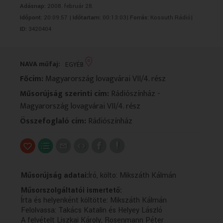
Adásnap:
2008. február 28.
VALLÁS
VALLÁS
Időpont:
20:09:57 |
Időtartam:
00:13:03|
Forrás:
Kossuth Rádió|
ID:
3420404
NAVA műfaj:
EGYÉB
Főcím:
Magyarország lovagvárai VII/4. rész
Műsorújság szerinti cím:
Rádiószínház -
Magyarország lovagvárai VII/4. rész
Összefoglaló cím:
Rádiószínház
Műsorújság adatai:
Író, költo: Mikszáth Kálmán
Műsorszolgáltatói ismertető:
Írta és helyenként költötte: Mikszáth Kálmán
Felolvassa: Takács Katalin és Helyey László
A felvételt Liszkai Károly, Rosenmann Péter