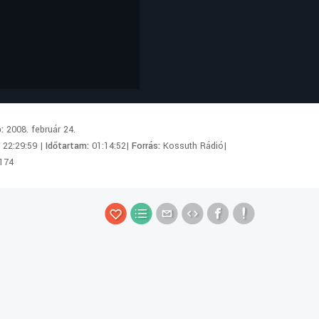
p:
2008. február 24.
:
22:29:59 |
Időtartam:
01:14:52|
Forrás:
Kossuth Rádió|
174