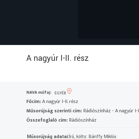
A nagyúr I-II. rész
NAVA műfaj:
EGYÉB
Főcím:
A nagyúr I-II. rész
Műsorújság szerinti cím:
Rádiószínház - A nagyúr I-II
Összefoglaló cím:
Rádiószínház
Műsorújság adatai:
Író, költo: Bánffy Miklós