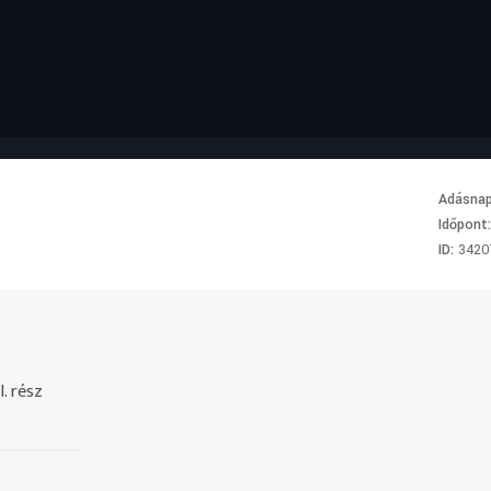
Adásna
Időpont
ID:
3420
. rész