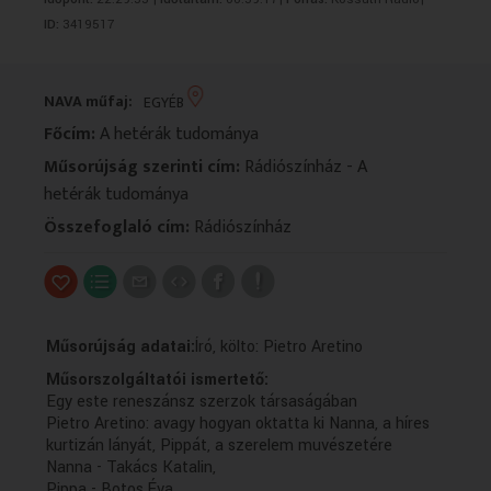
VALLÁS
VALLÁS
ID:
3419517
NAVA műfaj:
EGYÉB
Főcím:
A hetérák tudománya
Műsorújság szerinti cím:
Rádiószínház - A
hetérák tudománya
Összefoglaló cím:
Rádiószínház
Műsorújság adatai:
Író, költo: Pietro Aretino
Műsorszolgáltatói ismertető:
Egy este reneszánsz szerzok társaságában
Pietro Aretino: avagy hogyan oktatta ki Nanna, a híres
kurtizán lányát, Pippát, a szerelem muvészetére
Nanna - Takács Katalin,
Pippa - Botos Éva