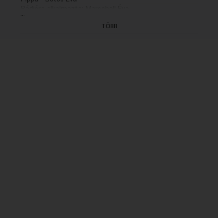
Rádióra alkalmazta: Marschall Éva
...
A felvételt Kosárszky Péter és Maksay Helga
TÖBB
készítette
Zenéjét összeállította: Gebauer Mária
Rendezo: Solténszky Tibor (2004)
(A 2004. május 31-i B. adás ism.)
(Utolsó ismétlés: 2004. 08. 16. B 22.59)