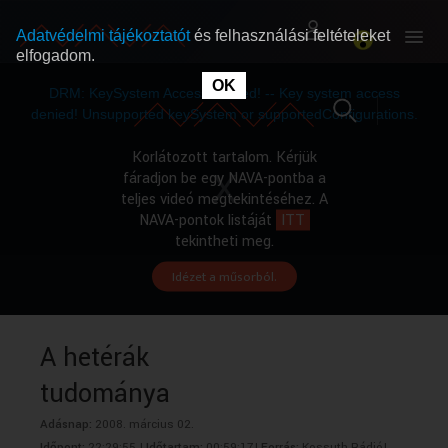
Adatvédelmi tájékoztatót
és felhasználási feltételeket
elfogadom.
This
is
OK
RÓLUNK
RÓLUNK
a
DRM: KeySystem Access Denied! -- Key system access
modal
window.
denied! Unsupported keySystem or supportedConfigurations.
SZABAD MŰSOROK
SZABAD MŰSOROK
Korlátozott tartalom. Kérjük
fáradjon be egy NAVA-pontba a
teljes videó megtekintéséhez. A
MŰSORÚJSÁG
MŰSORÚJSÁG
NAVA-pontok listáját
ITT
tekintheti meg.
Idézet a műsorból.
GYŰJTEMÉNYEK
GYŰJTEMÉNYEK
SEGÍTHETÜNK?
SEGÍTHETÜNK?
A hetérák
tudománya
OKTATÁS
OKTATÁS
Adásnap:
2008. március 02.
Időpont:
22:29:55 |
Időtartam:
00:59:17|
Forrás:
Kossuth Rádió|