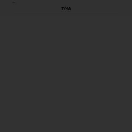
...
(Elso adás: 1998.01.28. B.14.05)
TÖBB