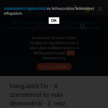
Adatvédelmi tájékoztatót
és felhasználási feltételeket
elfogadom.
This
is
OK
RÓLUNK
RÓLUNK
a
DRM: KeySystem Access Denied! -- Key system access
modal
window.
denied! Unsupported keySystem or supportedConfigurations.
SZABAD MŰSOROK
SZABAD MŰSOROK
Korlátozott tartalom. Kérjük
fáradjon be egy NAVA-pontba a
teljes videó megtekintéséhez. A
MŰSORÚJSÁG
MŰSORÚJSÁG
NAVA-pontok listáját
ITT
tekintheti meg.
Idézet a műsorból.
GYŰJTEMÉNYEK
GYŰJTEMÉNYEK
SEGÍTHETÜNK?
SEGÍTHETÜNK?
HangJátékTér - A
szerelemrol és más
OKTATÁS
OKTATÁS
démonokról - 3. rész