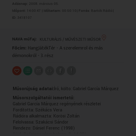
Adásnap:
2008. március 05.
VALLÁS
VALLÁS
Időpont:
14:00:47 |
Időtartam:
00:50:10|
Forrás:
Bartók Rádió|
ID:
3418107
NAVA műfaj:
KULTURÁLIS / MŰVÉSZETI MŰSOR
Főcím:
HangJátékTér - A szerelemrol és más
démonokról - 3. rész
Műsorújság adatai:
Író, költo: Gabriel García Márquez
Műsorszolgáltatói ismertető:
Gabriel García Márquez regényének részletei
Fordította: Székács Vera
Rádióra alkalmazta: Korösi Zoltán
Felolvassa: Szakácsi Sándor
Rendezo: Dániel Ferenc (1998)
IV/4. Befejezo rész: holnap, B. 14.00)