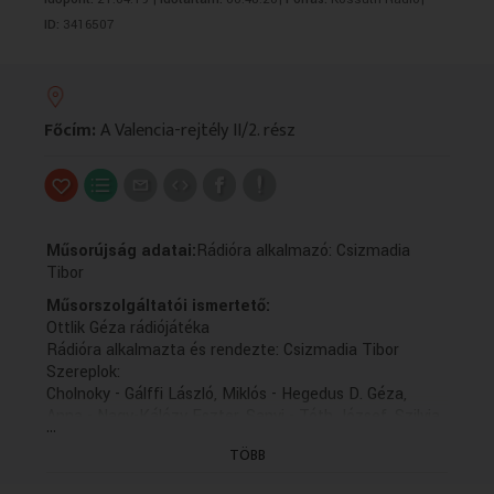
VALLÁS
VALLÁS
ID:
3416507
Főcím:
A Valencia-rejtély II/2. rész
Műsorújság adatai:
Rádióra alkalmazó: Csizmadia
Tibor
Műsorszolgáltatói ismertető:
Ottlik Géza rádiójátéka
Rádióra alkalmazta és rendezte: Csizmadia Tibor
Szereplok:
Cholnoky - Gálffi László, Miklós - Hegedus D. Géza,
Anna - Nagy-Kálózy Eszter, Sanyi - Tóth József, Szilvia
...
- Márk Antónia
TÖBB
Közrem: Gyalog Eszter, Horváth Barbara, Kerekes
József, Kölgyesi György, jvári Zoltán