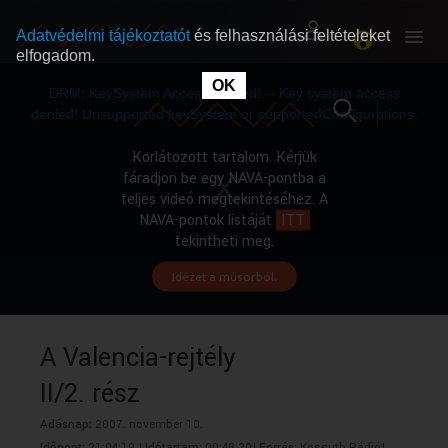
Adatvédelmi tájékoztatót
és felhasználási feltételeket
elfogadom.
This
is
OK
RÓLUNK
RÓLUNK
a
DRM: KeySystem Access Denied! -- Key system access
modal
window.
denied! Unsupported keySystem or supportedConfigurations.
SZABAD MŰSOROK
SZABAD MŰSOROK
Korlátozott tartalom. Kérjük
fáradjon be egy NAVA-pontba a
teljes videó megtekintéséhez. A
MŰSORÚJSÁG
MŰSORÚJSÁG
NAVA-pontok listáját
ITT
tekintheti meg.
Idézet a műsorból.
GYŰJTEMÉNYEK
GYŰJTEMÉNYEK
SEGÍTHETÜNK?
SEGÍTHETÜNK?
A Valencia-rejtély
II/2. rész
OKTATÁS
OKTATÁS
Adásnap:
2007. november 10.
Időpont:
21:04:19 |
Időtartam:
00:48:20|
Forrás:
Kossuth Rádió|