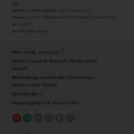
(12)
VALLÁS
VALLÁS
Gyártási év:
2006|
Adásnap:
2007. november 26.
Időpont:
13:03:37 |
Időtartam:
00:20:51|
Forrás:
Kossuth Rádió|
ID:
3414287
Beszélt nyelv:
magyar
NAVA műfaj:
HANGJÁTÉK
Főcím:
Simone de Beauvoir: Minden ember
halandó
Műsorújság szerinti cím:
Rádiószínház -
Minden ember halandó
Epizódszám:
1.
Összefoglaló cím:
Rádiószínház