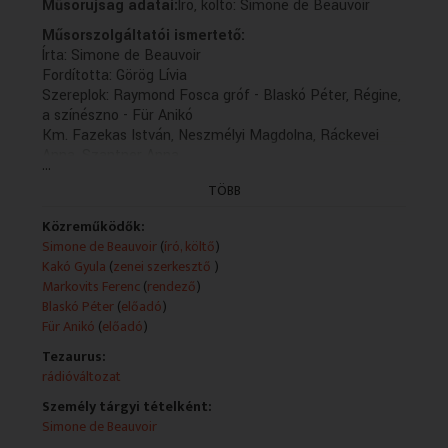
Műsorújság adatai:
Író, költo: Simone de Beauvoir
Műsorszolgáltatói ismertető:
Írta: Simone de Beauvoir
Fordította: Görög Lívia
Szereplok: Raymond Fosca gróf - Blaskó Péter, Régine,
a színészno - Für Anikó
Km. Fazekas István, Neszmélyi Magdolna, Ráckevei
Anna, Szantner Anna
...
A felvételt Cornides Tamás és Váli Mariann készítette
TÖBB
Zenei Szerkeszto: Kakó Gyula
Rádióra alkalmazta és rendezte: Markovits Ferenc
Közreműködők:
(X/2. rész: holnap, K. 13.04)
Simone de Beauvoir
(
író, költő
)
Kakó Gyula
(
zenei szerkesztő
)
Markovits Ferenc
(
rendező
)
Blaskó Péter
(
előadó
)
Für Anikó
(
előadó
)
Tezaurus:
rádióváltozat
Személy tárgyi tételként:
Simone de Beauvoir