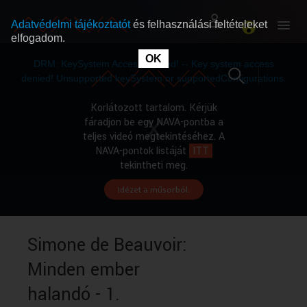
Adatvédelmi tájékoztatót
és felhasználási feltételeket
elfogadom.
This
is
OK
RÓLUNK
RÓLUNK
a
DRM: KeySystem Access Denied! -- Key system access
modal
window.
denied! Unsupported keySystem or supportedConfigurations.
SZABAD MŰSOROK
SZABAD MŰSOROK
Korlátozott tartalom. Kérjük
fáradjon be egy NAVA-pontba a
teljes videó megtekintéséhez. A
MŰSORÚJSÁG
MŰSORÚJSÁG
NAVA-pontok listáját
ITT
tekintheti meg.
Idézet a műsorból.
GYŰJTEMÉNYEK
GYŰJTEMÉNYEK
SEGÍTHETÜNK?
SEGÍTHETÜNK?
Simone de Beauvoir:
Minden ember
OKTATÁS
OKTATÁS
halandó - 1.