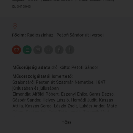
VALLÁS
VALLÁS
ID:
3413943
Főcím:
Rádiószínház- Petofi Sándor úti versei
Műsorújság adatai:
Író, költo: Petofi Sándor
Műsorszolgáltatói ismertető:
Szalontáról Pesten át Szatmár-Németibe, 1847
júniusában és júliusában
Elmondja: Alföldi Róbert, Eszenyi Eniko, Garas Dezso,
Gáspár Sándor, Helyey László, Hernádi Judit, Kaszás
Attila, Kaszás Gergo, László Zsolt, Lukáts Andor, Máté
Gábor, Szirtes Ági, Tahi Tóth László, Törocsik Mari
...
Szerkeszto: Katona Imre József és Szebényi Cecilia
TÖBB
Rendezte: Csizmadia Tibor (1999)