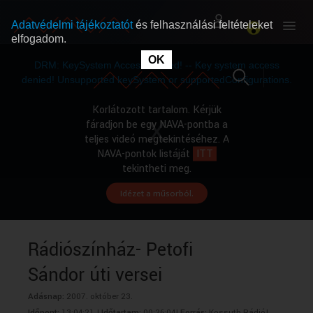
Adatvédelmi tájékoztatót
és felhasználási feltételeket
elfogadom.
This
is
OK
RÓLUNK
RÓLUNK
a
DRM: KeySystem Access Denied! -- Key system access
modal
window.
denied! Unsupported keySystem or supportedConfigurations.
SZABAD MŰSOROK
SZABAD MŰSOROK
Korlátozott tartalom. Kérjük
fáradjon be egy NAVA-pontba a
teljes videó megtekintéséhez. A
MŰSORÚJSÁG
MŰSORÚJSÁG
NAVA-pontok listáját
ITT
tekintheti meg.
Idézet a műsorból.
GYŰJTEMÉNYEK
GYŰJTEMÉNYEK
SEGÍTHETÜNK?
SEGÍTHETÜNK?
Rádiószínház- Petofi
Sándor úti versei
OKTATÁS
OKTATÁS
Adásnap:
2007. október 23.
Időpont:
13:04:21 |
Időtartam:
00:26:04|
Forrás:
Kossuth Rádió|