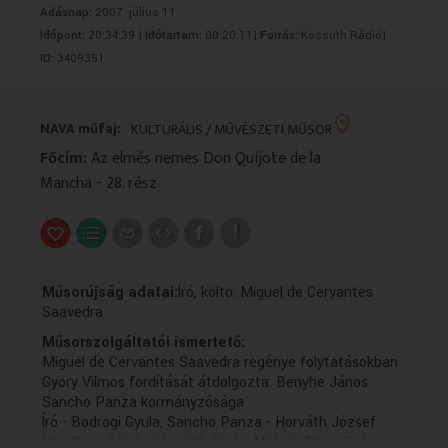
Adásnap:
2007. július 11.
VALLÁS
VALLÁS
Időpont:
20:34:39 |
Időtartam:
00:20:11|
Forrás:
Kossuth Rádió|
ID:
3409351
NAVA műfaj:
KULTURÁLIS / MŰVÉSZETI MŰSOR
Főcím:
Az elmés nemes Don Quijote de la
Mancha - 28. rész
Műsorújság adatai:
Író, költo: Miguel de Cervantes
Saavedra
Műsorszolgáltatói ismertető:
Miguel de Cervantes Saavedra regénye folytatásokban
Gyory Vilmos fordítását átdolgozta: Benyhe János
Sancho Panza kormányzósága
Író - Bodrogi Gyula, Sancho Panza - Horváth József
Km. Gera Zoltán, Horváth Gyula, Molnár Tibor, Soós