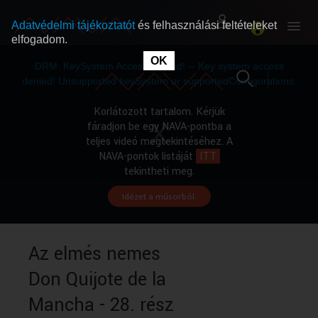
Adatvédelmi tájékoztatót
és felhasználási feltételeket
elfogadom.
This
is
OK
RÓLUNK
RÓLUNK
a
DRM: KeySystem Access Denied! -- Key system access
modal
window.
denied! Unsupported keySystem or supportedConfigurations.
SZABAD MŰSOROK
SZABAD MŰSOROK
Korlátozott tartalom. Kérjük
fáradjon be egy NAVA-pontba a
teljes videó megtekintéséhez. A
MŰSORÚJSÁG
MŰSORÚJSÁG
NAVA-pontok listáját
ITT
tekintheti meg.
Idézet a műsorból.
GYŰJTEMÉNYEK
GYŰJTEMÉNYEK
SEGÍTHETÜNK?
SEGÍTHETÜNK?
Az elmés nemes
Don Quijote de la
OKTATÁS
OKTATÁS
Mancha - 28. rész