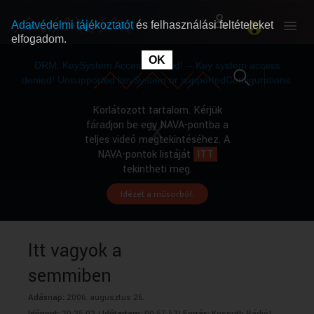
Adatvédelmi tájékoztatót
és felhasználási feltételeket
elfogadom.
This
is
OK
RÓLUNK
RÓLUNK
a
DRM: KeySystem Access Denied! -- Key system access
modal
window.
denied! Unsupported keySystem or supportedConfigurations.
SZABAD MŰSOROK
SZABAD MŰSOROK
Korlátozott tartalom. Kérjük
fáradjon be egy NAVA-pontba a
teljes videó megtekintéséhez. A
MŰSORÚJSÁG
MŰSORÚJSÁG
NAVA-pontok listáját
ITT
tekintheti meg.
Idézet a műsorból.
GYŰJTEMÉNYEK
GYŰJTEMÉNYEK
SEGÍTHETÜNK?
SEGÍTHETÜNK?
Itt vagyok a
semmiben
OKTATÁS
OKTATÁS
Adásnap:
2006. augusztus 26.
Időpont:
20:35:03 |
Időtartam:
00:57:52|
Forrás:
Kossuth Rádió|