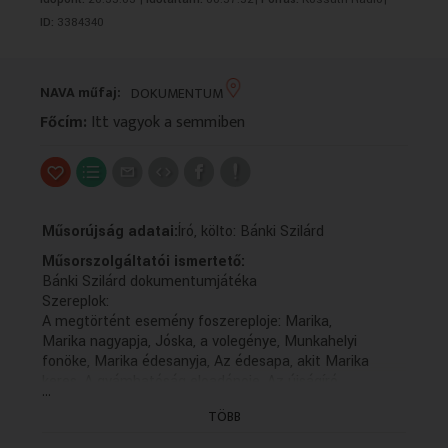
VALLÁS
VALLÁS
ID:
3384340
NAVA műfaj:
DOKUMENTUM
Főcím:
Itt vagyok a semmiben
Műsorújság adatai:
Író, költo: Bánki Szilárd
Műsorszolgáltatói ismertető:
Bánki Szilárd dokumentumjátéka
Szereplok:
A megtörtént esemény foszereploje: Marika,
Marika nagyapja, Jóska, a volegénye, Munkahelyi
fonöke, Marika édesanyja, Az édesapa, akit Marika
keres, A gyámhatóság eloadónoje, Az újságíró
...
Dramaturg: Borenich Péter (1978)
TÖBB
A Rádiószínház Dokumentummuhelyének musora
(Az 1978. március 11-i B. adás ism.)