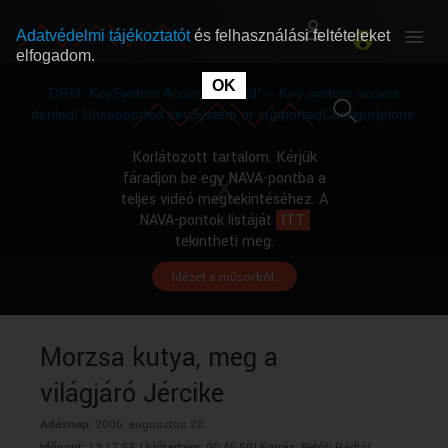
Adatvédelmi tájékoztatót
és felhasználási feltételeket
elfogadom.
This
is
OK
RÓLUNK
RÓLUNK
a
DRM: KeySystem Access Denied! -- Key system access
modal
window.
denied! Unsupported keySystem or supportedConfigurations.
SZABAD MŰSOROK
SZABAD MŰSOROK
Korlátozott tartalom. Kérjük
fáradjon be egy NAVA-pontba a
teljes videó megtekintéséhez. A
MŰSORÚJSÁG
MŰSORÚJSÁG
NAVA-pontok listáját
ITT
tekintheti meg.
Idézet a műsorból.
GYŰJTEMÉNYEK
GYŰJTEMÉNYEK
SEGÍTHETÜNK?
SEGÍTHETÜNK?
Morzsa kutya, meg a
világjáró Jércike
OKTATÁS
OKTATÁS
Adásnap:
2006. augusztus 20.
Időpont:
13:17:55 |
Időtartam:
00:45:50|
Forrás:
Petőfi Rádió|