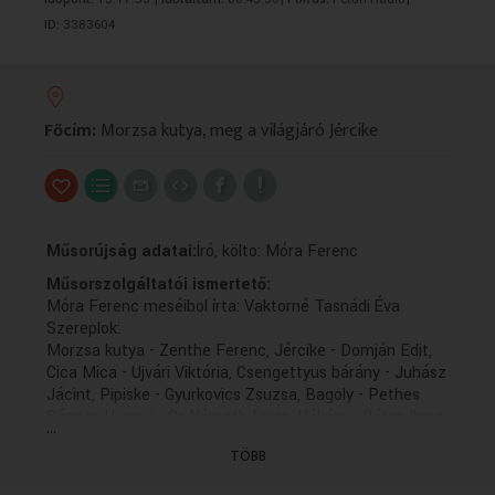
VALLÁS
VALLÁS
ID:
3383604
Főcím:
Morzsa kutya, meg a világjáró Jércike
Műsorújság adatai:
Író, költo: Móra Ferenc
Műsorszolgáltatói ismertető:
Móra Ferenc meséibol írta: Vaktorné Tasnádi Éva
Szereplok:
Morzsa kutya - Zenthe Ferenc, Jércike - Domján Edit,
Cica Mica - Ujvári Viktória, Csengettyus bárány - Juhász
Jácint, Pipiske - Gyurkovics Zsuzsa, Bagoly - Pethes
Sándor, Huppuj - Cs.Németh Lajos, Hékám - Béres Ilona,
...
Kisnyúl - Verebély Iván, Csupaszem - Kaló Flórián,
TÖBB
Csupaszemné - Tábori Nóra, Szitaköto - Liska Zsuzsa,
Szöcske - Süli Manyi, Csigabiga - Budai István, Veréb -