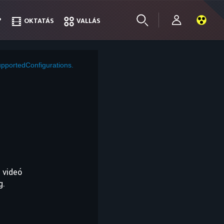
?
?
OKTATÁS
OKTATÁS
VALLÁS
VALLÁS
pportedConfigurations.
 videó
g.