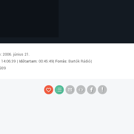
p:
2006. június 21.
:
14:06:39 |
Időtartam:
00:45:49|
Forrás:
Bartók Rádió|
939