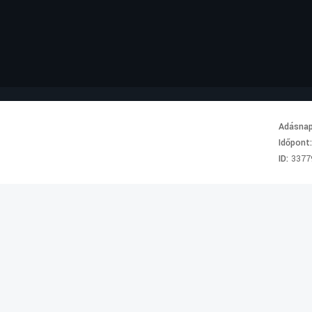
Adásna
Időpont
ID:
3377