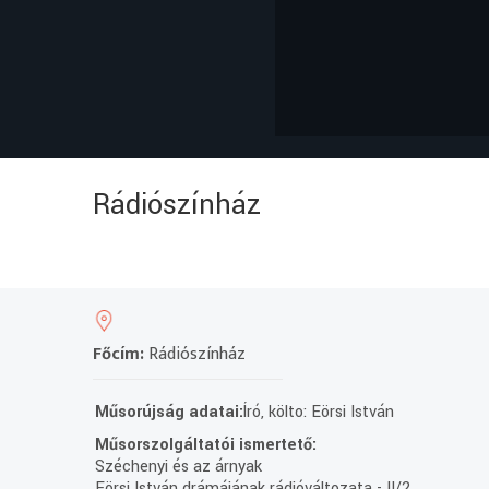
Rádiószínház
Főcím:
Rádiószínház
Műsorújság adatai:
Író, költo: Eörsi István
Műsorszolgáltatói ismertető:
Széchenyi és az árnyak
Eörsi István drámájának rádióváltozata - II/2.