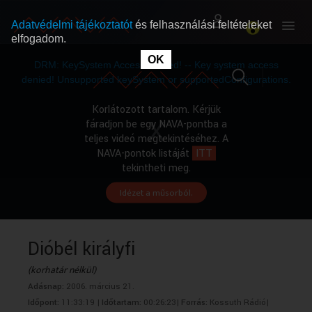
Adatvédelmi tájékoztatót
és felhasználási feltételeket
elfogadom.
This
is
OK
RÓLUNK
RÓLUNK
a
DRM: KeySystem Access Denied! -- Key system access
modal
window.
denied! Unsupported keySystem or supportedConfigurations.
SZABAD MŰSOROK
SZABAD MŰSOROK
Korlátozott tartalom. Kérjük
fáradjon be egy NAVA-pontba a
teljes videó megtekintéséhez. A
MŰSORÚJSÁG
MŰSORÚJSÁG
NAVA-pontok listáját
ITT
tekintheti meg.
Idézet a műsorból.
GYŰJTEMÉNYEK
GYŰJTEMÉNYEK
SEGÍTHETÜNK?
SEGÍTHETÜNK?
Dióbél királyfi
(korhatár nélkül)
OKTATÁS
OKTATÁS
Adásnap:
2006. március 21.
Időpont:
11:33:19 |
Időtartam:
00:26:23|
Forrás:
Kossuth Rádió|