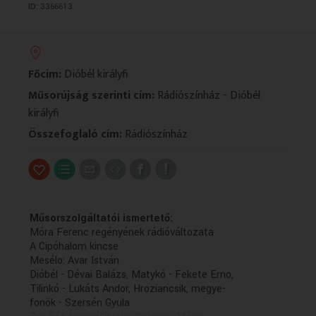
ID:
3366613
VALLÁS
VALLÁS
Főcím:
Dióbél királyfi
Műsorújság szerinti cím:
Rádiószínház - Dióbél
királyfi
Összefoglaló cím:
Rádiószínház
Műsorszolgáltatói ismertető:
Móra Ferenc regényének rádióváltozata
A Cipóhalom kincse
Mesélo: Avar István
Dióbél - Dévai Balázs, Matykó - Fekete Erno,
Tilinkó - Lukáts Andor, Hroziancsik, megye-
fonök - Szersén Gyula