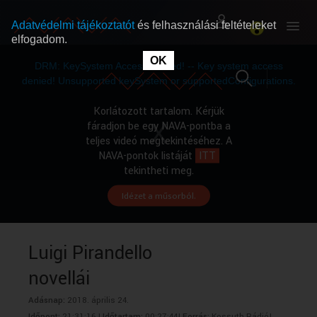
Adatvédelmi tájékoztatót
és felhasználási feltételeket
elfogadom.
This
is
OK
RÓLUNK
RÓLUNK
a
DRM: KeySystem Access Denied! -- Key system access
modal
window.
denied! Unsupported keySystem or supportedConfigurations.
SZABAD MŰSOROK
SZABAD MŰSOROK
Korlátozott tartalom. Kérjük
fáradjon be egy NAVA-pontba a
teljes videó megtekintéséhez. A
MŰSORÚJSÁG
MŰSORÚJSÁG
NAVA-pontok listáját
ITT
tekintheti meg.
Idézet a műsorból.
GYŰJTEMÉNYEK
GYŰJTEMÉNYEK
SEGÍTHETÜNK?
SEGÍTHETÜNK?
Luigi Pirandello
novellái
OKTATÁS
OKTATÁS
Adásnap:
2018. április 24.
Időpont:
21:31:16 |
Időtartam:
00:27:44|
Forrás:
Kossuth Rádió|