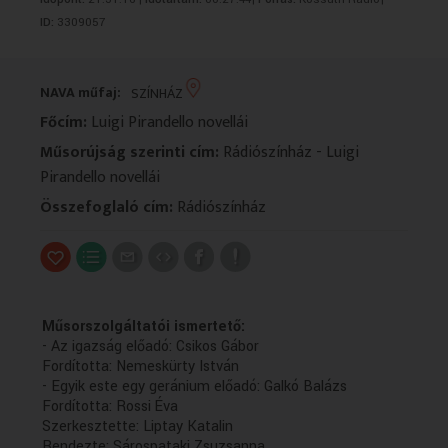
VALLÁS
VALLÁS
ID:
3309057
NAVA műfaj:
SZÍNHÁZ
Főcím:
Luigi Pirandello novellái
Műsorújság szerinti cím:
Rádiószínház - Luigi
Pirandello novellái
Összefoglaló cím:
Rádiószínház
Műsorszolgáltatói ismertető:
- Az igazság előadó: Csikos Gábor
Fordította: Nemeskürty István
- Egyik este egy geránium előadó: Galkó Balázs
Fordította: Rossi Éva
Szerkesztette: Liptay Katalin
Rendezte: Sárospataki Zsuzsanna