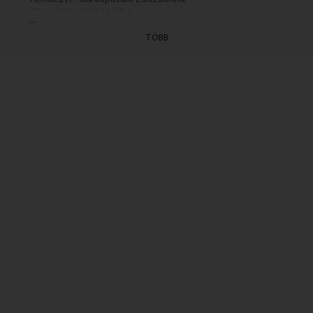
(Felvétel: 1992.11.10.)
...
TÖBB