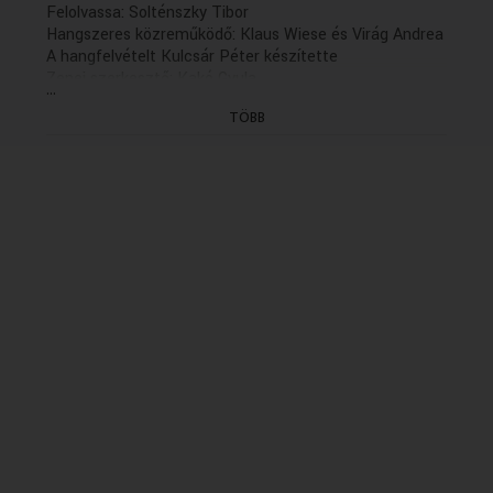
Felolvassa: Solténszky Tibor
Hangszeres közreműködő: Klaus Wiese és Virág Andrea
A hangfelvételt Kulcsár Péter készítette
Zenei szerkesztő: Kakó Gyula
...
Rendezte: Sólyom András (2010)
TÖBB
(16/11. rész hétfőn K. 21.30)
(Felvétel: 2010.09.08.)