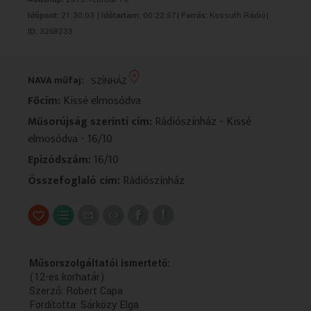
VALLÁS
VALLÁS
Időpont:
21:30:03 |
Időtartam:
00:22:57|
Forrás:
Kossuth Rádió|
ID:
3268233
NAVA műfaj:
SZÍNHÁZ
Főcím:
Kissé elmosódva
Műsorújság szerinti cím:
Rádiószínház - Kissé
elmosódva - 16/10
Epizódszám:
16/10
Összefoglaló cím:
Rádiószínház
Műsorszolgáltatói ismertető:
(12-es korhatár)
Szerző: Robert Capa
Fordította: Sárközy Elga