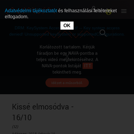
Adatvédelmi tájékoztatót
és felhasználási feltételeket
elfogadom.
This
is
OK
RÓLUNK
RÓLUNK
a
DRM: KeySystem Access Denied! -- Key system access
modal
window.
denied! Unsupported keySystem or supportedConfigurations.
SZABAD MŰSOROK
SZABAD MŰSOROK
Korlátozott tartalom. Kérjük
fáradjon be egy NAVA-pontba a
teljes videó megtekintéséhez. A
MŰSORÚJSÁG
MŰSORÚJSÁG
NAVA-pontok listáját
ITT
tekintheti meg.
Idézet a műsorból.
GYŰJTEMÉNYEK
GYŰJTEMÉNYEK
SEGÍTHETÜNK?
SEGÍTHETÜNK?
Kissé elmosódva -
16/10
OKTATÁS
OKTATÁS
(12)
Adásnap:
2018. február 16.