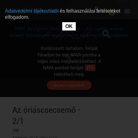
Adatvédelmi tájékoztatót
és felhasználási feltételeket
elfogadom.
This
is
OK
RÓLUNK
RÓLUNK
a
DRM: KeySystem Access Denied! -- Key system access
modal
window.
denied! Unsupported keySystem or supportedConfigurations.
SZABAD MŰSOROK
SZABAD MŰSOROK
Korlátozott tartalom. Kérjük
fáradjon be egy NAVA-pontba a
teljes videó megtekintéséhez. A
MŰSORÚJSÁG
MŰSORÚJSÁG
NAVA-pontok listáját
ITT
tekintheti meg.
Idézet a műsorból.
GYŰJTEMÉNYEK
GYŰJTEMÉNYEK
SEGÍTHETÜNK?
SEGÍTHETÜNK?
Az óriáscsecsemő -
2/1
OKTATÁS
OKTATÁS
(16)
Adásnap:
2018. február 17.