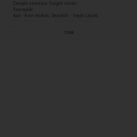
Zenéjét szerezte: Szigeti István
Szereplők:
Apa - Kern András, Újszülött - Vajda László,
Második újszülött, a fia - Gáspár Sándor,
...
Nikodemos úr - Kállai Ferenc, Állatszelidítő
TÖBB
- Sinkó László, Szűz - Básti Juli, Cégvezető
- Bodrogi Gyula, Stefánia, a lánya - Udvaros
Dorottya, Orvos - Gera Zoltán, Rendőr -
Rajhona Ádám, Hóhér - Benedek Miklós
A többi szerepben: Fónay Márta, Gelley Kornél, Káldy
Nóra, Kaszás Attila, Ronyecz Mária, Schubert Éva, Suka
Sándor, Szilágyi Tibor, Vándor Éva, valamint a Nemzeti
Színház Stúdiójának tagjai
Közreműködik a Tomkins Énekegyüttes (művészeti
vezető Dobra János) és a 180-as Csoport
Technikai munkatárs: Gajdos Ferenc és Tánczos
Tamás
Zenei szerkesztő: Hegedűs Emmi
Dramaturg: Mesterházi Márton
Rendező: Varga Géza (1988)
(2/2. befejező rész: holnap K. 21.04)
(Felvétel: 1988.09.17.)