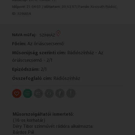
VALLÁS
VALLÁS
Időpont:
21:04:03 |
Időtartam:
00:53:57|
Forrás:
Kossuth Rádió|
ID:
3266654
NAVA műfaj:
SZÍNHÁZ
Főcím:
Az óriáscsecsemő
Műsorújság szerinti cím:
Rádiószínház - Az
óriáscsecsemő - 2/1
Epizódszám:
2/1
Összefoglaló cím:
Rádiószínház
Műsorszolgáltatói ismertető:
(16-os korhatár)
Déry Tibor színművét rádióra alkalmazta:
Bárdos Pál