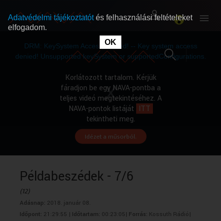
Adatvédelmi tájékoztatót
és felhasználási feltételeket
elfogadom.
This
is
OK
RÓLUNK
RÓLUNK
a
DRM: KeySystem Access Denied! -- Key system access
modal
window.
denied! Unsupported keySystem or supportedConfigurations.
SZABAD MŰSOROK
SZABAD MŰSOROK
Korlátozott tartalom. Kérjük
fáradjon be egy NAVA-pontba a
teljes videó megtekintéséhez. A
MŰSORÚJSÁG
MŰSORÚJSÁG
NAVA-pontok listáját
ITT
tekintheti meg.
Idézet a műsorból.
GYŰJTEMÉNYEK
GYŰJTEMÉNYEK
SEGÍTHETÜNK?
SEGÍTHETÜNK?
Példabeszédek - 7/6
(12)
OKTATÁS
OKTATÁS
Adásnap:
2018. január 08.
Időpont:
21:29:55 |
Időtartam:
00:23:05|
Forrás:
Kossuth Rádió|