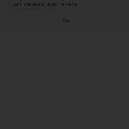
Zenei szerkesztő: Bögös Henrietta
Rendező: E. Román Kata
...
(7/7. befejező rész holnap 21.30)
TÖBB