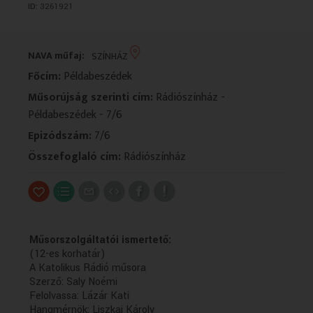
ID:
3261921
VALLÁS
VALLÁS
NAVA műfaj:
SZÍNHÁZ
Főcím:
Példabeszédek
Műsorújság szerinti cím:
Rádiószínház -
Példabeszédek - 7/6
Epizódszám:
7/6
Összefoglaló cím:
Rádiószínház
Műsorszolgáltatói ismertető:
(12-es korhatár)
A Katolikus Rádió műsora
Szerző: Saly Noémi
Felolvassa: Lázár Kati
Hangmérnök: Liszkai Károly