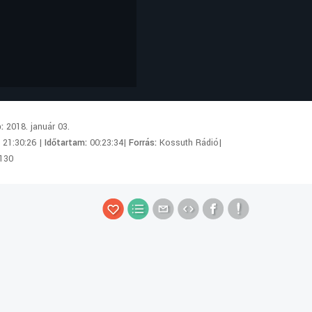
p:
2018. január 03.
:
21:30:26 |
Időtartam:
00:23:34|
Forrás:
Kossuth Rádió|
130