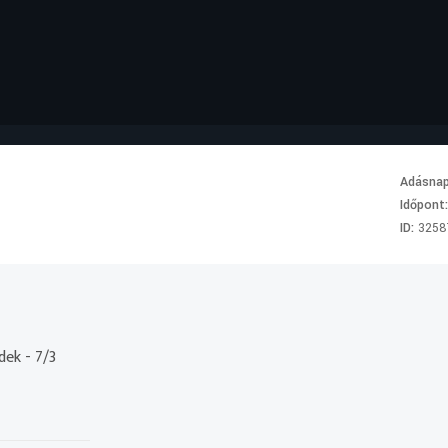
Adásna
Időpont
ID:
3258
ek - 7/3