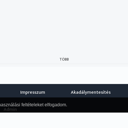
TÖBB
Impresszum
Akadálymentesítés
használási feltételeket elfogadom.
Admin
© Nemzeti Audiovizuális Archívum, 2019