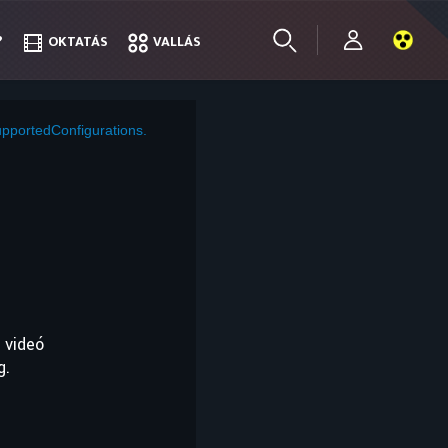
?
?
OKTATÁS
OKTATÁS
VALLÁS
VALLÁS
pportedConfigurations.
 videó
g.