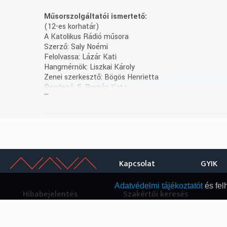
Műsorszolgáltatói ismertető:
(12-es korhatár)
A Katolikus Rádió műsora
Szerző: Saly Noémi
Felolvassa: Lázár Kati
Hangmérnök: Liszkai Károly
Zenei szerkesztő: Bögös Henrietta
Rendező: E. Román Kata
...
(7/4. rész holnap 21.30)
Kapcsolat
GYIK
Adatvédelmi tájékoztatót
és fel
Hibabejelentés
Szakértői keresés