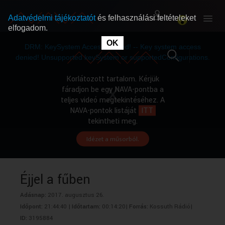
Adatvédelmi tájékoztatót
és felhasználási feltételeket
elfogadom.
This
is
OK
RÓLUNK
RÓLUNK
a
DRM: KeySystem Access Denied! -- Key system access
modal
window.
denied! Unsupported keySystem or supportedConfigurations.
SZABAD MŰSOROK
SZABAD MŰSOROK
Korlátozott tartalom. Kérjük
fáradjon be egy NAVA-pontba a
teljes videó megtekintéséhez. A
MŰSORÚJSÁG
MŰSORÚJSÁG
NAVA-pontok listáját
ITT
tekintheti meg.
Idézet a műsorból.
GYŰJTEMÉNYEK
GYŰJTEMÉNYEK
SEGÍTHETÜNK?
SEGÍTHETÜNK?
Éjjel a fűben
Adásnap:
2017. augusztus 26.
OKTATÁS
OKTATÁS
Időpont:
21:44:40 |
Időtartam:
00:14:20|
Forrás:
Kossuth Rádió|
ID:
3195884