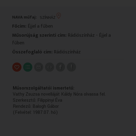
VALLÁS
VALLÁS
NAVA műfaj:
SZÍNHÁZ
Főcím:
Éjjel a fűben
Műsorújság szerinti cím:
Rádiószínház - Éjjel a
fűben
Összefoglaló cím:
Rádiószínház
Műsorszolgáltatói ismertető:
Vathy Zsuzsa novelláját Káldy Nóra olvassa fel.
Szerkesztő: Filippinyi Éva
Rendező: Balogh Gábor
(Felvétel: 1987.07. hó)