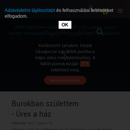
Adatvédelmi tájékoztatót
és felhasználási feltételeket
elfogadom.
This
is
OK
RÓLUNK
RÓLUNK
a
DRM: KeySystem Access Denied! -- Key system access
modal
window.
denied! Unsupported keySystem or supportedConfigurations.
SZABAD MŰSOROK
SZABAD MŰSOROK
Korlátozott tartalom. Kérjük
fáradjon be egy NAVA-pontba a
teljes videó megtekintéséhez. A
MŰSORÚJSÁG
MŰSORÚJSÁG
NAVA-pontok listáját
ITT
tekintheti meg.
Idézet a műsorból.
GYŰJTEMÉNYEK
GYŰJTEMÉNYEK
SEGÍTHETÜNK?
SEGÍTHETÜNK?
Burokban születtem
- Üres a ház
OKTATÁS
OKTATÁS
Adásnap:
2017. június 16.
Időpont:
13:05:30 |
Időtartam:
00:20:30|
Forrás:
Kossuth Rádió|