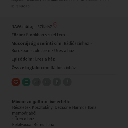
VALLÁS
VALLÁS
ID:
3166515
NAVA műfaj:
SZÍNHÁZ
Főcím:
Burokban születtem
Műsorújság szerinti cím:
Rádiószínház -
Burokban születtem - Üres a ház
Epizódcím:
Üres a ház
Összefoglaló cím:
Rádiószínház
Műsorszolgáltatói ismertető:
Részletek Kosztolányi Dezsőné Harmos Ilona
memoárjából
- Üres a ház
Felolvassa: Béres Ilona