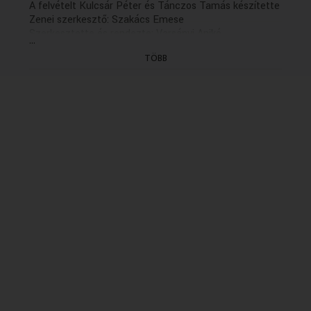
A felvételt Kulcsár Péter és Tánczos Tamás készítette
Zenei szerkesztő: Szakács Emese
Szerkesztette és rendezte: Varsányi Anikó
...
(12/11. rész: hétfőn, K. 13.06)
TÖBB
(Felvétel: 2004.11.04.)