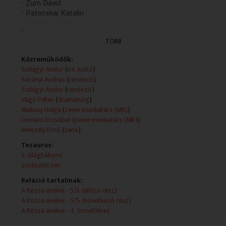
- Zum Dávid
- Patocskai Katalin
- Csákányi Eszter
...
- Miklósy György
TÖBB
- Soós Edit
- Hatfaludy István
Közreműködők:
- Kardos Zoltán
Szilágyi Andor
(
író, költő
)
- Lukácsi József
Surányi András
(
rendező
)
Műsorszolgáltatói ismertető:
Szilágyi Andor
(
rendező
)
Szilágyi Andor hangjátéka
Vágó Péter
(
dramaturg
)
Szereplők:
Maksay Helga
(
zenei munkatárs (MR)
)
Narrátor - Vallai Péter, Halász - Végvári Tamás, Lili, a
Demjén Erzsébet
(
zenei munkatárs (MR)
)
felesége - Bánsági Ildikó, Tomi, a fiúk - Zum Dávid, Juló,
Weszely Ernő
(
zene
)
a lányuk - Patocskai Kati, Waltz Irén - Csákányi Eszter,
Tezaurus:
Kalmár úr - Miklósy György, Odrola néni - Soós Edit
2. világháború
Közreműködik: Hatfaludi István, Kardos Zoltán, Lukácsi
zsidóüldözés
József
Tangóharmonikán közreműködik: Weszely Ernő
Reláció tartalmak:
A felvételt Liszkai Károly és Maksay Helga készítette
A Rózsa énekei - 5/3. (előző rész)
Zenei szerkesztő: Demjén Erzsébet
A Rózsa énekei - 5/5. (következő rész)
Dramaturg: Vágó Péter
A Rózsa énekei - 4. (ismétlése)
Rendező: Surányi András és Szilágyi Andor