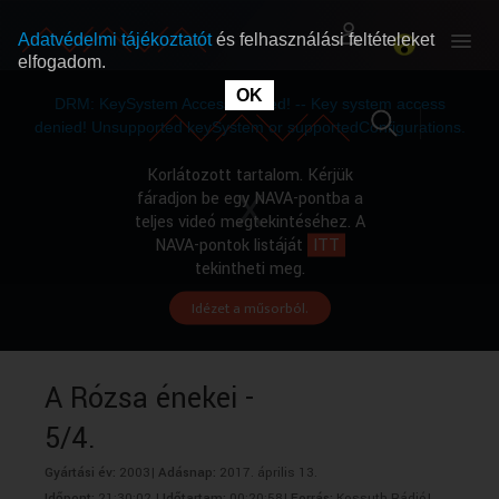
Adatvédelmi tájékoztatót
és felhasználási feltételeket
elfogadom.
This
is
OK
RÓLUNK
RÓLUNK
a
DRM: KeySystem Access Denied! -- Key system access
modal
window.
denied! Unsupported keySystem or supportedConfigurations.
SZABAD MŰSOROK
SZABAD MŰSOROK
Korlátozott tartalom. Kérjük
fáradjon be egy NAVA-pontba a
teljes videó megtekintéséhez. A
MŰSORÚJSÁG
MŰSORÚJSÁG
NAVA-pontok listáját
ITT
tekintheti meg.
Idézet a műsorból.
GYŰJTEMÉNYEK
GYŰJTEMÉNYEK
SEGÍTHETÜNK?
SEGÍTHETÜNK?
A Rózsa énekei -
5/4.
OKTATÁS
OKTATÁS
Gyártási év:
2003|
Adásnap:
2017. április 13.
Időpont:
21:30:02 |
Időtartam:
00:20:58|
Forrás:
Kossuth Rádió|