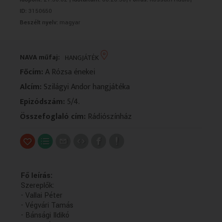
VALLÁS
VALLÁS
ID:
3150650
Beszélt nyelv:
magyar
NAVA műfaj:
HANGJÁTÉK
Főcím:
A Rózsa énekei
Alcím:
Szilágyi Andor hangjátéka
Epizódszám:
5/4.
Összefoglaló cím:
Rádiószínház
Fő leírás:
Szereplők:
- Vallai Péter
- Végvári Tamás
- Bánsági Ildikó