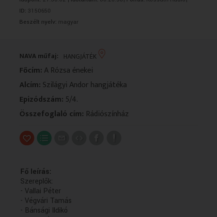
VALLÁS
VALLÁS
ID:
3150650
Beszélt nyelv:
magyar
NAVA műfaj:
HANGJÁTÉK
Főcím:
A Rózsa énekei
Alcím:
Szilágyi Andor hangjátéka
Epizódszám:
5/4.
Összefoglaló cím:
Rádiószínház
Fő leírás:
Szereplők:
- Vallai Péter
- Végvári Tamás
- Bánsági Ildikó