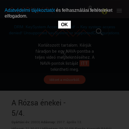
Adatvédelmi tájékoztatót
és felhasználási feltételeket
elfogadom.
This
is
OK
RÓLUNK
RÓLUNK
a
DRM: KeySystem Access Denied! -- Key system access
modal
window.
denied! Unsupported keySystem or supportedConfigurations.
SZABAD MŰSOROK
SZABAD MŰSOROK
Korlátozott tartalom. Kérjük
fáradjon be egy NAVA-pontba a
teljes videó megtekintéséhez. A
MŰSORÚJSÁG
MŰSORÚJSÁG
NAVA-pontok listáját
ITT
tekintheti meg.
Idézet a műsorból.
GYŰJTEMÉNYEK
GYŰJTEMÉNYEK
SEGÍTHETÜNK?
SEGÍTHETÜNK?
A Rózsa énekei -
5/4.
OKTATÁS
OKTATÁS
Gyártási év:
2003|
Adásnap:
2017. április 13.
Időpont:
21:30:02 |
Időtartam:
00:20:58|
Forrás:
Kossuth Rádió|