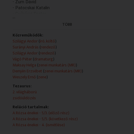
- Zum Dávid
- Patocskai Katalin
- Csákányi Eszter
...
- Miklósy György
TÖBB
- Soós Edit
- Hatfaludy István
Közreműködők:
- Kardos Zoltán
Szilágyi Andor
(
író, költő
)
- Lukácsi József
Surányi András
(
rendező
)
Műsorszolgáltatói ismertető:
Szilágyi Andor
(
rendező
)
Szilágyi Andor hangjátéka
Vágó Péter
(
dramaturg
)
Szereplők:
Maksay Helga
(
zenei munkatárs (MR)
)
Narrátor - Vallai Péter, Halász - Végvári Tamás, Lili, a
Demjén Erzsébet
(
zenei munkatárs (MR)
)
felesége - Bánsági Ildikó, Tomi, a fiúk - Zum Dávid, Juló,
Weszely Ernő
(
zene
)
a lányuk - Patocskai Kati, Waltz Irén - Csákányi Eszter,
Tezaurus:
Kalmár úr - Miklósy György, Odrola néni - Soós Edit
2. világháború
Közreműködik: Hatfaludi István, Kardos Zoltán, Lukácsi
zsidóüldözés
József
Tangóharmonikán közreműködik: Weszely Ernő
Reláció tartalmak:
A felvételt Liszkai Károly és Maksay Helga készítette
A Rózsa énekei - 5/3. (előző rész)
Zenei szerkesztő: Demjén Erzsébet
A Rózsa énekei - 5/5. (következő rész)
Dramaturg: Vágó Péter
A Rózsa énekei - 4. (ismétlése)
Rendező: Surányi András és Szilágyi Andor