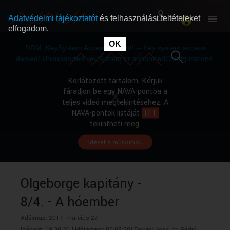
Adatvédelmi tájékoztatót
és felhasználási feltételeket
elfogadom.
This
is
OK
RÓLUNK
RÓLUNK
a
DRM: KeySystem Access Denied! -- Key system access
modal
window.
denied! Unsupported keySystem or supportedConfigurations.
SZABAD MŰSOROK
SZABAD MŰSOROK
Korlátozott tartalom. Kérjük
fáradjon be egy NAVA-pontba a
teljes videó megtekintéséhez. A
MŰSORÚJSÁG
MŰSORÚJSÁG
NAVA-pontok listáját
ITT
tekintheti meg.
Idézet a műsorból.
GYŰJTEMÉNYEK
GYŰJTEMÉNYEK
SEGÍTHETÜNK?
SEGÍTHETÜNK?
Olgeborge kapitány -
8/4. - A hóember
OKTATÁS
OKTATÁS
Adásnap:
2017. március 27.
Időpont:
19:30:30 |
Időtartam:
00:08:30|
Forrás:
Kossuth Rádió|