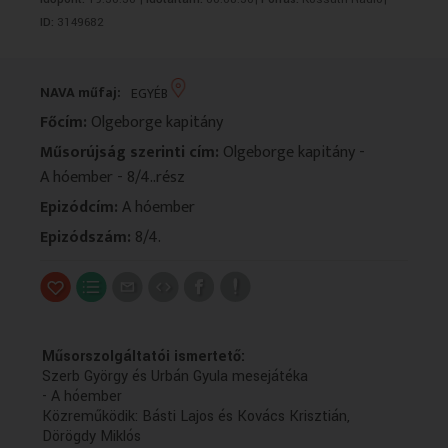
VALLÁS
VALLÁS
ID:
3149682
NAVA műfaj:
EGYÉB
Főcím:
Olgeborge kapitány
Műsorújság szerinti cím:
Olgeborge kapitány -
A hóember - 8/4..rész
Epizódcím:
A hóember
Epizódszám:
8/4.
Műsorszolgáltatói ismertető:
Szerb György és Urbán Gyula mesejátéka
- A hóember
Közreműködik: Básti Lajos és Kovács Krisztián,
Dörögdy Miklós