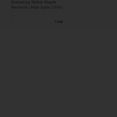
Dramaturg: Molnár Magda
Rendezte: Urbán Gyula (1976)
(8/5. rész: holnap, K. 19.30)
...
(Felvétel: 1976.04.21.)
TÖBB