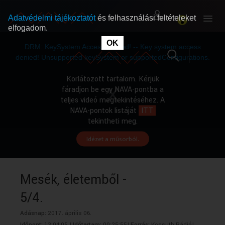
Adatvédelmi tájékoztatót
és felhasználási feltételeket
elfogadom.
This
is
OK
RÓLUNK
RÓLUNK
a
DRM: KeySystem Access Denied! -- Key system access
modal
window.
denied! Unsupported keySystem or supportedConfigurations.
SZABAD MŰSOROK
SZABAD MŰSOROK
Korlátozott tartalom. Kérjük
fáradjon be egy NAVA-pontba a
teljes videó megtekintéséhez. A
MŰSORÚJSÁG
MŰSORÚJSÁG
NAVA-pontok listáját
ITT
tekintheti meg.
Idézet a műsorból.
GYŰJTEMÉNYEK
GYŰJTEMÉNYEK
SEGÍTHETÜNK?
SEGÍTHETÜNK?
Mesék, életemből -
5/4.
OKTATÁS
OKTATÁS
Adásnap:
2017. április 06.
Időpont:
13:04:05 |
Időtartam:
00:25:55|
Forrás:
Kossuth Rádió|