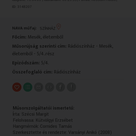
VALLÁS
VALLÁS
ID:
3148207
NAVA műfaj:
SZÍNHÁZ
Főcím:
Mesék, életemből
Műsorújság szerinti cím:
Rádiószínház - Mesék,
életemből - 5/4..rész
Epizódszám:
5/4.
Összefoglaló cím:
Rádiószínház
Műsorszolgáltatói ismertető:
Írta: Szécsi Margit
Felolvassa: Kútvölgyi Erzsébet
Hangmérnök: Cornides Tamás
Szerkesztette és rendezte: Varsányi Anikó (2008)