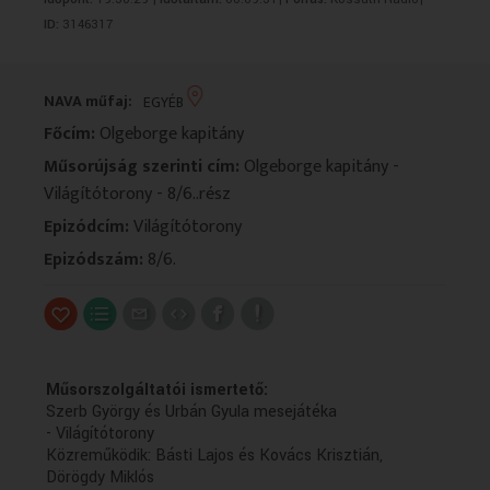
VALLÁS
VALLÁS
ID:
3146317
NAVA műfaj:
EGYÉB
Főcím:
Olgeborge kapitány
Műsorújság szerinti cím:
Olgeborge kapitány -
Világítótorony - 8/6..rész
Epizódcím:
Világítótorony
Epizódszám:
8/6.
Műsorszolgáltatói ismertető:
Szerb György és Urbán Gyula mesejátéka
- Világítótorony
Közreműködik: Básti Lajos és Kovács Krisztián,
Dörögdy Miklós