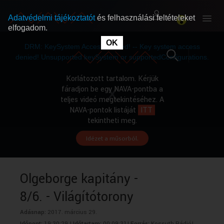
Adatvédelmi tájékoztatót
és felhasználási feltételeket
elfogadom.
This
is
OK
RÓLUNK
RÓLUNK
a
DRM: KeySystem Access Denied! -- Key system access
modal
window.
denied! Unsupported keySystem or supportedConfigurations.
SZABAD MŰSOROK
SZABAD MŰSOROK
Korlátozott tartalom. Kérjük
fáradjon be egy NAVA-pontba a
teljes videó megtekintéséhez. A
MŰSORÚJSÁG
MŰSORÚJSÁG
NAVA-pontok listáját
ITT
tekintheti meg.
Idézet a műsorból.
GYŰJTEMÉNYEK
GYŰJTEMÉNYEK
SEGÍTHETÜNK?
SEGÍTHETÜNK?
Olgeborge kapitány -
8/6. - Világítótorony
OKTATÁS
OKTATÁS
Adásnap:
2017. március 29.
Időpont:
19:30:29 |
Időtartam:
00:09:31|
Forrás:
Kossuth Rádió|