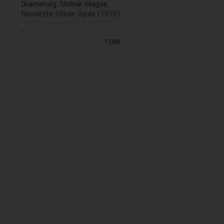
Dramaturg: Molnár Magda
Rendezte: Urbán Gyula (1976)
(8/7. rész: holnap, K. 19.30)
...
(Felvétel: 1976.04.21.)
TÖBB