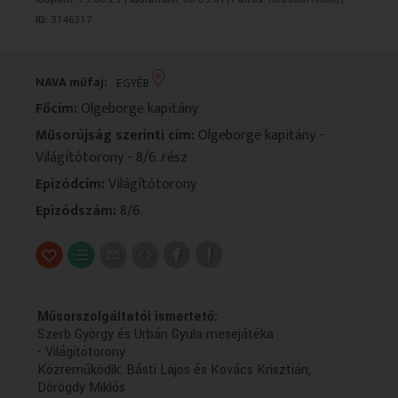
VALLÁS
VALLÁS
ID:
3146317
NAVA műfaj:
EGYÉB
Főcím:
Olgeborge kapitány
Műsorújság szerinti cím:
Olgeborge kapitány -
Világítótorony - 8/6..rész
Epizódcím:
Világítótorony
Epizódszám:
8/6.
Műsorszolgáltatói ismertető:
Szerb György és Urbán Gyula mesejátéka
- Világítótorony
Közreműködik: Básti Lajos és Kovács Krisztián,
Dörögdy Miklós