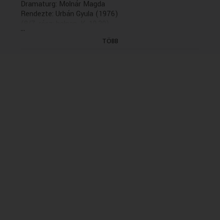
Dramaturg: Molnár Magda
Rendezte: Urbán Gyula (1976)
(8/7. rész: holnap, K. 19.30)
...
(Felvétel: 1976.04.21.)
TÖBB