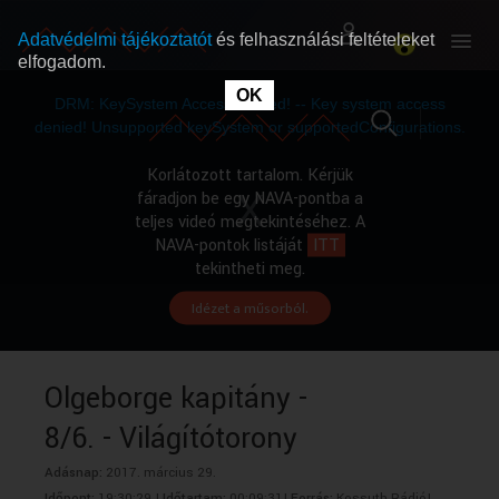
Adatvédelmi tájékoztatót
és felhasználási feltételeket
elfogadom.
This
is
OK
RÓLUNK
RÓLUNK
a
DRM: KeySystem Access Denied! -- Key system access
modal
window.
denied! Unsupported keySystem or supportedConfigurations.
SZABAD MŰSOROK
SZABAD MŰSOROK
Korlátozott tartalom. Kérjük
fáradjon be egy NAVA-pontba a
teljes videó megtekintéséhez. A
MŰSORÚJSÁG
MŰSORÚJSÁG
NAVA-pontok listáját
ITT
tekintheti meg.
Idézet a műsorból.
GYŰJTEMÉNYEK
GYŰJTEMÉNYEK
SEGÍTHETÜNK?
SEGÍTHETÜNK?
Olgeborge kapitány -
8/6. - Világítótorony
OKTATÁS
OKTATÁS
Adásnap:
2017. március 29.
Időpont:
19:30:29 |
Időtartam:
00:09:31|
Forrás:
Kossuth Rádió|