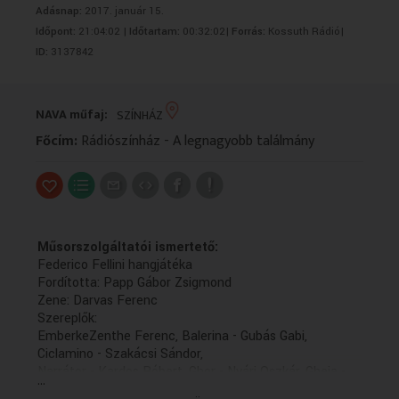
Adásnap:
2017. január 15.
VALLÁS
VALLÁS
Időpont:
21:04:02 |
Időtartam:
00:32:02|
Forrás:
Kossuth Rádió|
ID:
3137842
NAVA műfaj:
SZÍNHÁZ
Főcím:
Rádiószínház - A legnagyobb találmány
Műsorszolgáltatói ismertető:
Federico Fellini hangjátéka
Fordította: Papp Gábor Zsigmond
Zene: Darvas Ferenc
Szereplők:
EmberkeZenthe Ferenc, Balerina - Gubás Gabi,
Ciclamino - Szakácsi Sándor,
Narrátor - Kardos Róbert, Ghor - Nyári Oszkár, Gheja -
...
Balázs Ági, Direktor - Fesztbaum Béla, Lány I.-