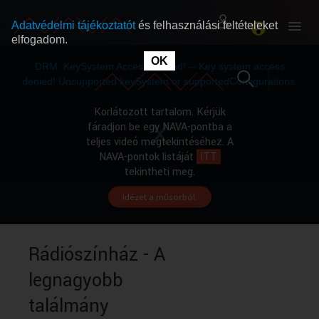
Adatvédelmi tájékoztatót
és felhasználási feltételeket
elfogadom.
This
is
OK
RÓLUNK
RÓLUNK
a
DRM: KeySystem Access Denied! -- Key system access
modal
window.
denied! Unsupported keySystem or supportedConfigurations.
SZABAD MŰSOROK
SZABAD MŰSOROK
Korlátozott tartalom. Kérjük
fáradjon be egy NAVA-pontba a
teljes videó megtekintéséhez. A
MŰSORÚJSÁG
MŰSORÚJSÁG
NAVA-pontok listáját
ITT
tekintheti meg.
Idézet a műsorból.
GYŰJTEMÉNYEK
GYŰJTEMÉNYEK
SEGÍTHETÜNK?
SEGÍTHETÜNK?
Rádiószínház - A
legnagyobb
OKTATÁS
OKTATÁS
találmány