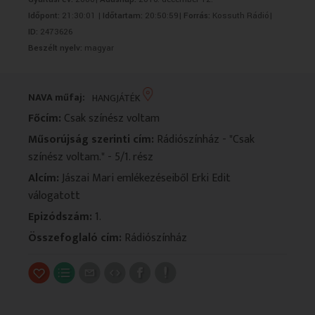
VALLÁS
VALLÁS
Időpont:
21:30:01 |
Időtartam:
20:50:59|
Forrás:
Kossuth Rádió|
ID:
2473626
Beszélt nyelv:
magyar
NAVA műfaj:
HANGJÁTÉK
Főcím:
Csak színész voltam
Műsorújság szerinti cím:
Rádiószínház - "Csak
színész voltam." - 5/1. rész
Alcím:
Jászai Mari emlékezéseiből Erki Edit
válogatott
Epizódszám:
1.
Összefoglaló cím:
Rádiószínház