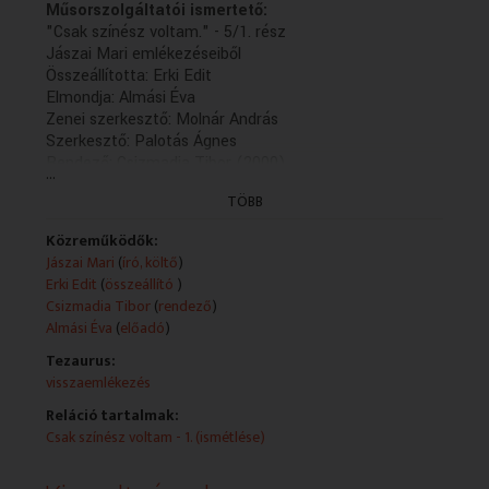
Műsorszolgáltatói ismertető:
"Csak színész voltam." - 5/1. rész
Jászai Mari emlékezéseiből
Összeállította: Erki Edit
Elmondja: Almási Éva
Zenei szerkesztő: Molnár András
Szerkesztő: Palotás Ágnes
Rendező: Csizmadia Tibor (2000)
...
(5/2.rész: holnap, K. 21.30)
TÖBB
(Felvétel: 2000.02.17.)
Közreműködők:
Jászai Mari
(
író, költő
)
Erki Edit
(
összeállító
)
Csizmadia Tibor
(
rendező
)
Almási Éva
(
előadó
)
Tezaurus:
visszaemlékezés
Reláció tartalmak:
Csak színész voltam - 1. (ismétlése)