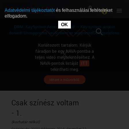
Adatvédelmi tájékoztatót
és felhasználási feltételeket
elfogadom.
This
is
OK
RÓLUNK
RÓLUNK
a
DRM: KeySystem Access Denied! -- Key system access
modal
window.
denied! Unsupported keySystem or supportedConfigurations.
SZABAD MŰSOROK
SZABAD MŰSOROK
Korlátozott tartalom. Kérjük
fáradjon be egy NAVA-pontba a
teljes videó megtekintéséhez. A
MŰSORÚJSÁG
MŰSORÚJSÁG
NAVA-pontok listáját
ITT
tekintheti meg.
Idézet a műsorból.
GYŰJTEMÉNYEK
GYŰJTEMÉNYEK
SEGÍTHETÜNK?
SEGÍTHETÜNK?
Csak színész voltam
- 1.
OKTATÁS
OKTATÁS
(korhatár nélkül)
Gyártási év:
2000|
Adásnap:
2016. december 12.