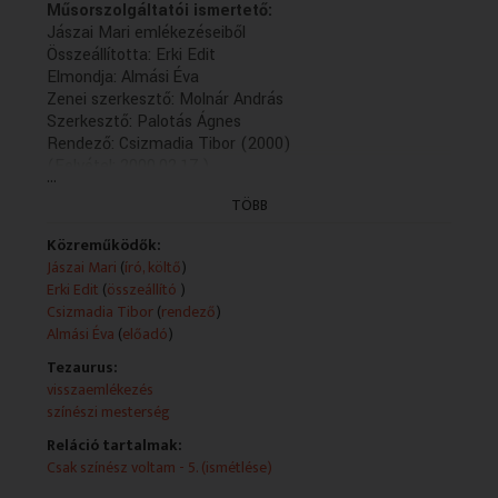
Műsorszolgáltatói ismertető:
Jászai Mari emlékezéseiből
Összeállította: Erki Edit
Elmondja: Almási Éva
Zenei szerkesztő: Molnár András
Szerkesztő: Palotás Ágnes
Rendező: Csizmadia Tibor (2000)
(Felvétel: 2000.02.17.)
...
TÖBB
Közreműködők:
Jászai Mari
(
író, költő
)
Erki Edit
(
összeállító
)
Csizmadia Tibor
(
rendező
)
Almási Éva
(
előadó
)
Tezaurus:
visszaemlékezés
színészi mesterség
Reláció tartalmak:
Csak színész voltam - 5. (ismétlése)