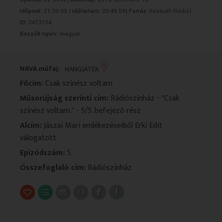
VALLÁS
VALLÁS
Időpont:
21:30:05 |
Időtartam:
20:49:59|
Forrás:
Kossuth Rádió|
ID:
2473104
Beszélt nyelv:
magyar
NAVA műfaj:
HANGJÁTÉK
Főcím:
Csak színész voltam
Műsorújság szerinti cím:
Rádiószínház - "Csak
színész voltam." - 5/5. befejező rész
Alcím:
Jászai Mari emlékezéseiből Erki Edit
válogatott
Epizódszám:
5.
Összefoglaló cím:
Rádiószínház