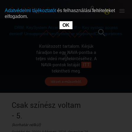
Adatvédelmi tájékoztatót
és felhasználási feltételeket
elfogadom.
This
is
OK
RÓLUNK
RÓLUNK
a
DRM: KeySystem Access Denied! -- Key system access
modal
window.
denied! Unsupported keySystem or supportedConfigurations.
SZABAD MŰSOROK
SZABAD MŰSOROK
Korlátozott tartalom. Kérjük
fáradjon be egy NAVA-pontba a
teljes videó megtekintéséhez. A
MŰSORÚJSÁG
MŰSORÚJSÁG
NAVA-pontok listáját
ITT
tekintheti meg.
Idézet a műsorból.
GYŰJTEMÉNYEK
GYŰJTEMÉNYEK
SEGÍTHETÜNK?
SEGÍTHETÜNK?
Csak színész voltam
- 5.
OKTATÁS
OKTATÁS
(korhatár nélkül)
Gyártási év:
2000|
Adásnap:
2016. december 16.