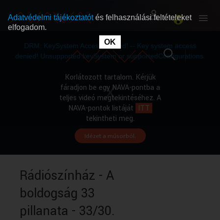
Adatvédelmi tájékoztatót
és felhasználási feltételeket
elfogadom.
This
is
OK
RÓLUNK
RÓLUNK
a
DRM: KeySystem Access Denied! -- Key system access
modal
window.
denied! Unsupported keySystem or supportedConfigurations.
SZABAD MŰSOROK
SZABAD MŰSOROK
Korlátozott tartalom. Kérjük
fáradjon be egy NAVA-pontba a
teljes videó megtekintéséhez. A
MŰSORÚJSÁG
MŰSORÚJSÁG
NAVA-pontok listáját
ITT
tekintheti meg.
Idézet a műsorból.
GYŰJTEMÉNYEK
GYŰJTEMÉNYEK
SEGÍTHETÜNK?
SEGÍTHETÜNK?
Rádiószínház - A
boldogság 33
OKTATÁS
OKTATÁS
pillanata - 33/30.