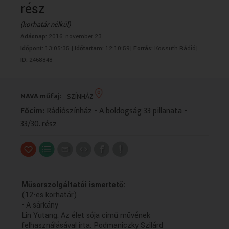
rész
VALLÁS
VALLÁS
(korhatár nélkül)
Adásnap:
2016. november 23.
Időpont:
13:05:35 |
Időtartam:
12:10:59|
Forrás:
Kossuth Rádió|
ID:
2468848
NAVA műfaj:
SZÍNHÁZ
Főcím:
Rádiószínház - A boldogság 33 pillanata -
33/30. rész
Műsorszolgáltatói ismertető:
(12-es korhatár)
- A sárkány
Lin Yutang: Az élet sója című művének
felhasználásával írta: Podmaniczky Szilárd