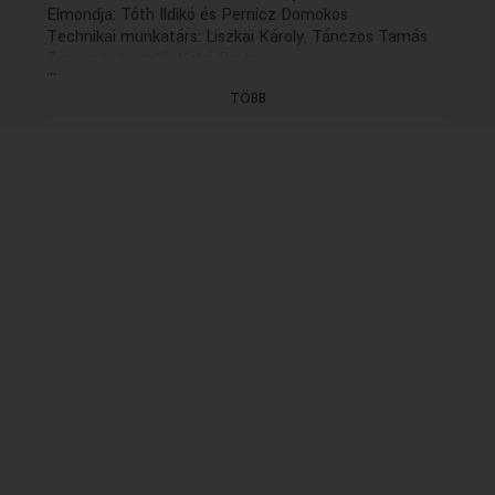
Elmondja: Tóth Ildikó és Pernicz Domokos
Technikai munkatárs: Liszkai Károly, Tánczos Tamás
Zenei szerkesztő: Kakó Gyula
...
Szerkesztő: Palotás Ágnes
TÖBB
Rendező: Solténszky Tibor
(következő rész holnap, 13.06)
(Felvétel: 2011. Újravágás: 2016.09.07.)