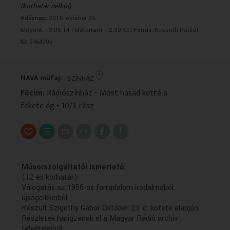
(korhatár nélkül)
VALLÁS
VALLÁS
Adásnap:
2016. október 26.
Időpont:
13:05:14 |
Időtartam:
12:30:59|
Forrás:
Kossuth Rádió|
ID:
2464906
NAVA műfaj:
SZÍNHÁZ
Főcím:
Rádiószínház - Most hasad ketté a
fekete ég - 10/3. rész
Műsorszolgáltatói ismertető:
(12-es korhatár)
Válogatás az 1956-os forradalom irodalmából,
újságcikkeiből.
Készült Szigethy Gábor Október 23. c. kötete alapján.
Részletek hangzanak el a Magyar Rádió archív
felvételeiből.